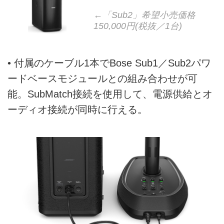
←「Sub2」希望小売価格
150,000円(税抜／1台)
• 付属のケーブル1本でBose Sub1／Sub2パワ
ードベースモジュールとの組み合わせが可
能。SubMatch接続を使用して、電源供給とオ
ーディオ接続が同時に行える。