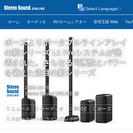
Select Language
▼
ホーム
オーディオ
AV/ホームシアター
管球王国 Web
Yo
ボーズよりポータブルラインアレイ
の新シリーズ L1 Proシステムが発
表された。さらなる可搬性とパワー
を備えた注目の新シリーズ
2020-10-28
Stereo Sound ONLINE @
ニュース
オーディオ
BOSE
ボーズ
スピーカー
ラインアレイ