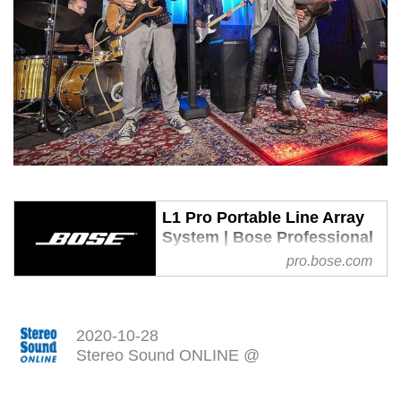
L1 Pro Portable Line Array
System | Bose Professional
pro.bose.com
パフォーマンスのために設計され
たL1 Proポータブルラインアレイ
システムは、シンガーソングライ
ター、モバイルDJ、バンド向け
2020-10-28
に、定評ある180度の水平カバレ
Stereo Sound ONLINE @
ージに加え、独自のレーストラッ
ク型ウーファーデザインにより今