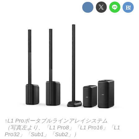
↑L1 Proポータブルラインアレイシステム
（写真左より、「L1 Pro8」「L1 Pro16」「L1
Pro32」「Sub1」「Sub2」）