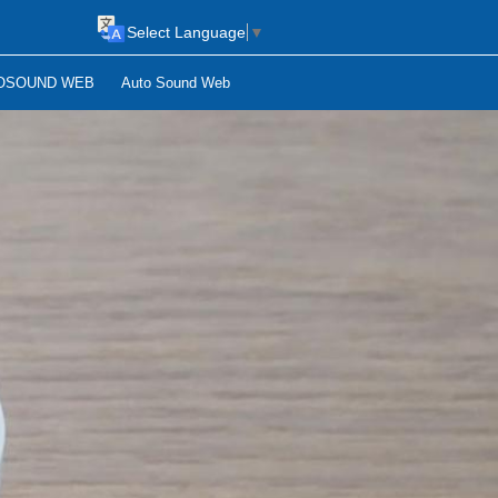
Select Language
▼
OSOUND WEB
Auto Sound Web