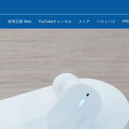
ー
管球王国 Web
YouTubeチャンネル
ストア
ベストバイ
PR