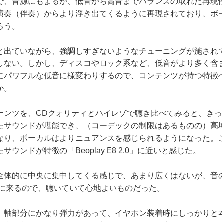
で、音源にもよるが、低音から高音までバランスの取れた再現
演奏（伴奏）からより浮き出てくるように再現されており、ボ
ろう。
出ていながら、強調しすぎないようなチューニングが施され
しない。しかし、ディスコやロック系など、低音がより多く含
にパワフルな低音に様変わりするので、コンテンツが持つ特徴
か。
ンツを、CDクォリティとハイレゾで聴き比べてみると、きっ
たサウンドが堪能でき、（コーデックの制限はあるものの）高
なり、ボーカルはよりニュアンスを感じられるようになった。
ウンドが特徴の「Beoplay E8 2.0」に近いと感じた。
体的に中央に集中してくる感じで、あまり広くはないが、音
）に来るので、聴いていて心地よいものだった。
軸部分にかなり弾力があって、イヤホン装着時にしっかりと