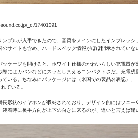
eosound.co.jp/_ct/17401091
ンプルが入手できたので、音質をメインにしたインプレッシ
国のサイトも含め、ハードスペック情報がほぼ開示されていな
ッケージを開けると、ホワイト仕様のかわいらしい充電器が
ぶ際にはカバンなどにスッとしまえるコンパクトさだ。充電残
ている。ちなみにパッケージには（米国での製品名表記）、「True 
載されている。
長形状のイヤホンが収納されており、デザイン的にはソニーやGa
、装着時に長手方向が上下の向きに来るのが、違いと言えば違