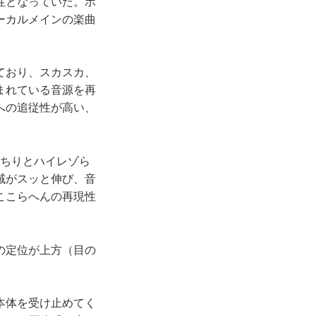
性となっていた。ボ
ーカルメインの楽曲
ており、スカスカ、
まれている音源を再
への追従性が高い、
ちりとハイレゾら
域がスッと伸び、音
ここらへんの再現性
の定位が上方（目の
本体を受け止めてく