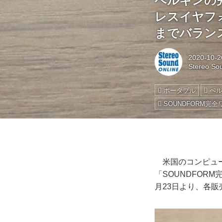
ベルキンの完
レスイヤフ
までバラン
2020-10-2
Stereo So
ポータブル
ベ
SOUNDFORM完
米国のコンピュー
「SOUNDFOR
月23日より、各