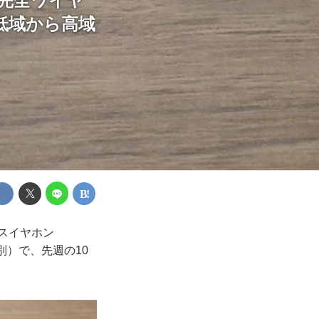
M完全ワイヤ
低域から高域
スイヤホン
別）で、先週の10