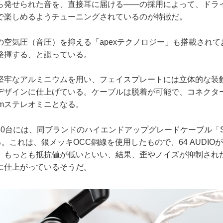
ら発せられた音を、直接耳に届ける――の採用によって、ドラ
で楽しめるようチューニングされているのが特徴だ。
空気圧（音圧）を抑える「apexテクノロジー」も搭載されて
発揮する、と謳っている。
牢なアルミニウムを用い、フェイスプレートには立体的な装
デザインに仕上げている。ケーブルは脱着が可能で、コネクタ
mmステレオミニとなる。
台には、同ブランドのハイエンドアップグレードケーブル「Silver
する。これは、銀メッキOCC銅線を使用したもので、64 AUDI
、もっとも抵抗値が低いといい、結果、歪やノイズが抑制され
に仕上がっているそうだ。