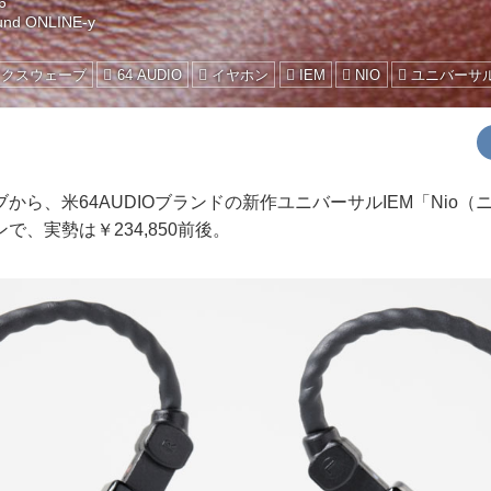
6
und ONLINE-y
ックスウェーブ
64 AUDIO
イヤホン
IEM
NIO
ユニバーサル
ら、米64AUDIOブランドの新作ユニバーサルIEM「Nio（
で、実勢は￥234,850前後。