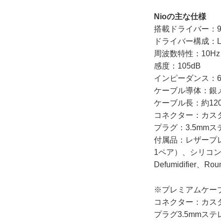
Nioの主な仕様
搭載ドライバー：9
ドライバー構成：Low×1
周波数特性：10Hz～
感度：105dB
インピーダンス：6
ケーブル導体：銀
ケーブル長：約120
コネクター：カス
プラグ：3.5mm
付属品：レザープ
1ペア）、シリコン
Defumidifier、R
※プレミアムケー
コネクター：カス
プラグ3.5mmス