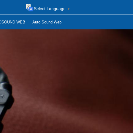
Select Language
▼
OSOUND WEB
Auto Sound Web