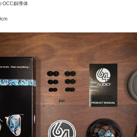
キOCC銅導体
cm