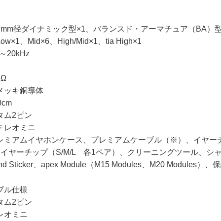
mm径ダイナミック型×1、バランスド・アーマチュア（BA）型
、Mid×6、High/Mid×1、tia High×1
20kHz
Ω
メッキ銅導体
cm
タム2ピン
ステレオミニ
レミアムイヤホンケース、プレミアムケーブル（※）、イヤーチッ
イヤーチップ（S/M/L 各1ペア）、クリーニングツール、シ
ound Sticker、apex Module（M15 Modules、M20 Modules）
ブル仕様
タム2ピン
テレオミニ