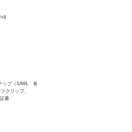
×8
プ（S/M/L 各
ャツクリップ、
、保証書