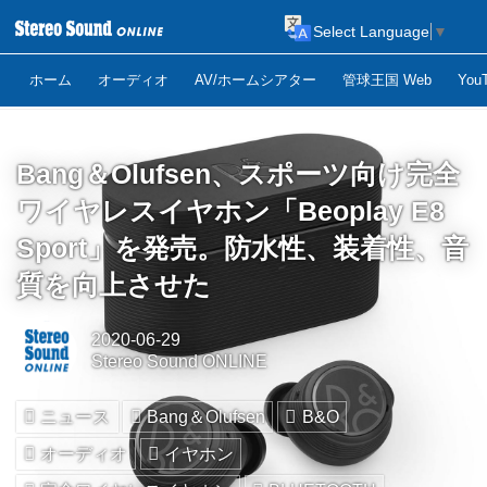
Select Language
▼
ホーム
オーディオ
AV/ホームシアター
管球王国 Web
Yo
Bang＆Olufsen、スポーツ向け完全
ワイヤレスイヤホン「Beoplay E8
Sport」を発売。防水性、装着性、音
質を向上させた
2020-06-29
Stereo Sound ONLINE
ニュース
Bang＆Olufsen
B&O
オーディオ
イヤホン