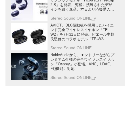
ッグシップモデル「HUAWEI FreeClip
2 S」を発表。究極に洗練されたデザ
インを纏う逸品。本日より応援購入受
付開始
Stereo Sound ONLINE_y
AVIOT、DLC振動板を採用したハイエ
ンド完全ワイヤレスイヤホン「TE-
W2」を7月31日に発売。ピエール中野
氏監修のコラボモデル「TE-W2-
PNK」もラインナップ
Stereo Sound ONLINE
NobleAudioから、エントリーながらプ
レミアム仕様の完全ワイヤレスイヤホ
ン「Osprey」が登場。ANC、LDAC、
EQ機能に対応
Stereo Sound ONLINE_y