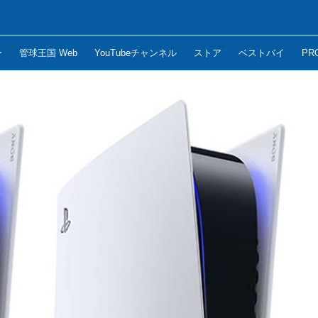
ー
管球王国 Web
YouTubeチャンネル
ストア
ベストバイ
PR