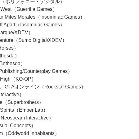
7（ポリフォニー・デジタル）
n West（Guerrilla Games）
Man Miles Morales（Insomniac Games）
Rift Apart（Insomniac Games）
marque/XDEV）
venture（Sumo Digital/XDEV）
Horses）
thesda）
（Bethesda）
Publishing/Counterplay Games）
o High（KO-OP）
to V、GTAオンライン（Rockstar Games）
eractive）
re（Superbrothers）
e Spirits（Ember Lab）
e（Neostream Interactive）
sual Concepts）
rm（Oddworld Inhabitants）