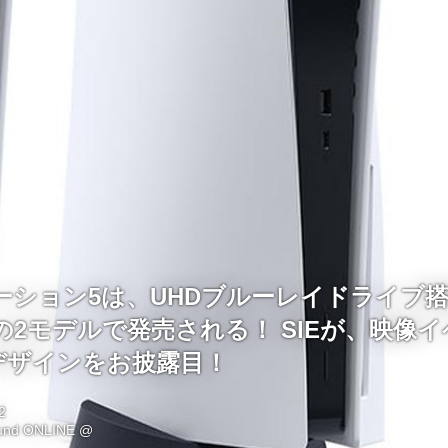
ーション5は、UHDブルーレイドライブ
2モデルで発売される！ SIEが、映像
体デザインをお披露目！
2
ound ONLINE @