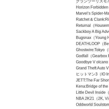
グランツーリスモ
Horizon Forbidde
Marvel’s Spider-
Ratchet & Clank:
Returnal（House
Sackboy A Big Ad
Bugsnax（Young 
DEATHLOOP（Be
Ghostwire:Tokyo
Godfall（Gearbox 
Goodbye V olcan
Grand Theft Au
ヒットマン3（IO Int
JETT:The Far Sho
Kena:Bridge of th
Little Devil Insid
NBA 2K21（2K, Vi
Oddworld Soulsto