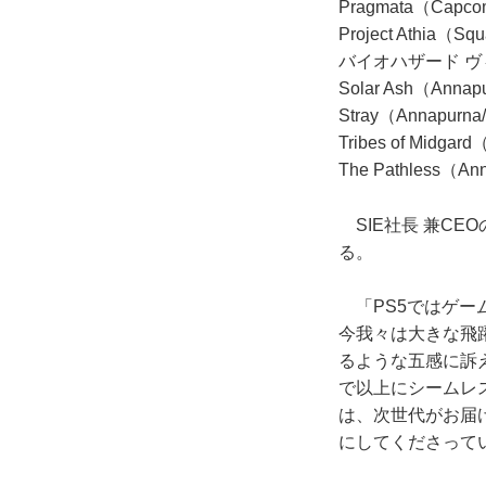
Pragmata（Capc
Project Athia（Squ
バイオハザード ヴ
Solar Ash（Annapur
Stray（Annapurna/
Tribes of Midgard
The Pathless（Anna
SIE社長 兼C
る。
「PS5ではゲー
今我々は大きな飛
るような五感に訴
で以上にシームレ
は、次世代がお届
にしてくださって