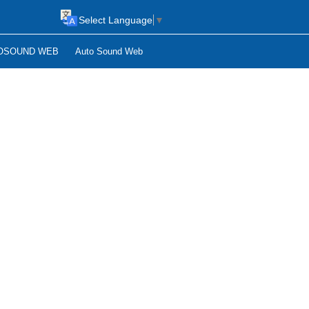
Select Language
▼
OSOUND WEB
Auto Sound Web