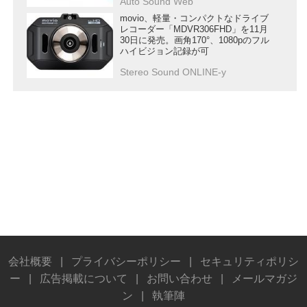
Auto Sound Web
movio、軽量・コンパクトなドライブ
レコーダー「MDVR306FHD」を11月
30日に発売。画角170°、1080pのフル
ハイビジョン記録が可
Stereo Sound ONLINE-y
会社概要
|
プライバシーポリシー
|
セキュリティポリシ
ー
|
広告掲載について
|
お問い合わせ
|
メールマガジ
ン
|
執筆陣