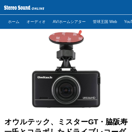
ホーム
オーディオ
AV/ホームシアター
管球王国 Web
Yo
オウルテック、ミスターGT・脇阪寿
一氏とコラボしたドライブレコーダ