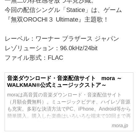
一無二の存在感を放つ早見沙織。
今回の配信シングル「Statice」は、ゲーム
『無双OROCHI３ Ultimate』主題歌！
レーベル：ワーナー ブラザース ジャパン
レゾリューション：96.0kHz/24bit
ファイル形式：FLAC
音楽ダウンロード・音楽配信サイト mora ～
WALKMAN®公式ミュージックストア～
moraは高音質の音楽ダウンロード・音楽配信サイト
（月額会費無料）。ミュージックビデオ、ハイレゾ音源
も充実。多彩な決済方法でPC、iPhone、Android等から
簡単購入。購入した楽曲はいろいろな端末で10回まで再
ダウンロード可能。
mora.jp