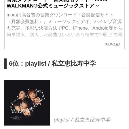
WALKMAN®公式ミュージックストア～
moraは高音質の音楽ダウンロード・音楽配信サイト
（月額会費無料）。ミュージックビデオ、ハイレゾ音源
も充実。多彩な決済方法でPC、iPhone、Android等から
簡単購入。購入した楽曲はいろいろな端末で10回まで再
ダウンロード可能。
mora.jp
6位：playlist / 私立恵比寿中学
playlist / 私立恵比寿中学