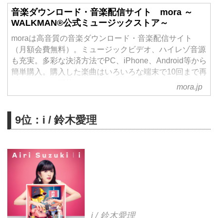
音楽ダウンロード・音楽配信サイト mora ～
WALKMAN®公式ミュージックストア～
moraは高音質の音楽ダウンロード・音楽配信サイト
（月額会費無料）。ミュージックビデオ、ハイレゾ音源
も充実。多彩な決済方法でPC、iPhone、Android等から
簡単購入。購入した楽曲はいろいろな端末で10回まで再
ダウンロード可能。
mora.jp
9位：i / 鈴木愛理
i / 鈴木愛理