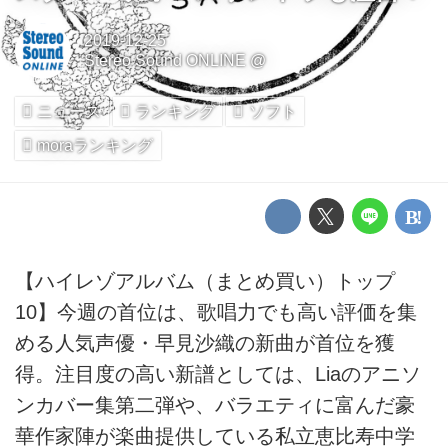
2019-12-25
Stereo Sound ONLINE @
ニュース
ランキング
ソフト
moraランキング
【ハイレゾアルバム（まとめ買い）トップ
10】今週の首位は、歌唱力でも高い評価を集
める人気声優・早見沙織の新曲が首位を獲
得。注目度の高い新譜としては、Liaのアニソ
ンカバー集第二弾や、バラエティに富んだ豪
華作家陣が楽曲提供している私立恵比寿中学