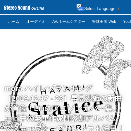
Select Language
▼
ホーム
オーディオ
AV/ホームシアター
管球王国 Web
Yo
mora ハイレゾランキング
［2019.12.17 - 23］早見沙織の新曲
が首位！Liaのアニソンカバー集、
エビ中の豪華作家陣参加アルバム、
スター・ウォーズサントラも注目！