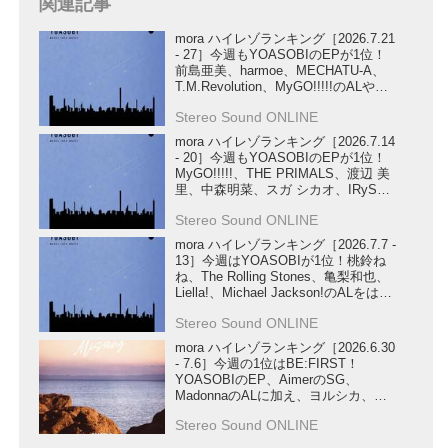
関連記事
mora ハイレゾランキング［2026.7.21
- 27］今週もYOASOBIのEPが1位！
前島亜美、harmoe、MECHATU-A、
T.M.Revolution、MyGO!!!!!のALや、
STARGLOW、ReoNa、U-KNOWの
Stereo Sound ONLINE
SG、ハコニワリリィの楽曲もランク
イン！
mora ハイレゾランキング［2026.7.14
- 20］今週もYOASOBIのEPが1位！
MyGO!!!!!、THE PRIMALS、渡辺 美
里、中森明菜、スガ シカオ、IRySの
ALから、MYTH & ROIDの作品、
Stereo Sound ONLINE
Official髭男dismのライブ音源、
A.B.C-ZのEPまで幅広い作品がランク
mora ハイレゾランキング［2026.7.7 -
イン！
13］今週はYOASOBIが1位！桃鈴ね
ね、The Rolling Stones、亀梨和也、
Liella!、Michael Jackson!のALをはじ
め、DIALOGUE+、MARUMOCHI
Stereo Sound ONLINE
from HoneyWorksのSG、輪堂千速、
『超かぐや姫！』の楽曲など注目作が
mora ハイレゾランキング［2026.6.30
ランクイン！
- 7.6］今週の1位はBE:FIRST！
YOASOBIのEP、AimerのSG、
MadonnaのALに加え、ヨルシカ、星
街すいせい、AZKi & 鈴木このみ、大
Stereo Sound ONLINE
空スバルの新曲や『超かぐや姫！』、
Michael Jacksonの注目作もランクイ