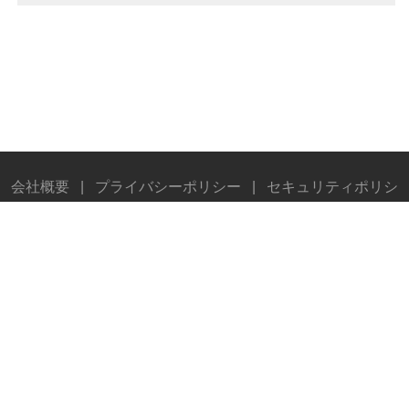
ン！
会社概要
|
プライバシーポリシー
|
セキュリティポリシ
ー
|
広告掲載について
|
お問い合わせ
|
メールマガジ
ン
|
執筆陣
© Stereo Sound Publishing Inc. All rights reserved.