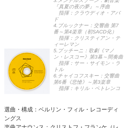
3.メンデルスゾーン：劇音楽
『真夏の夜の夢』～序曲
指揮：クラウディオ・アバ
ド
4.ブルックナー：交響曲 第7
番～第4楽章（初SACD化）
指揮：クリスティアン・テ
ィーレマン
5.プッチーニ：歌劇《マノ
ン・レスコー》第3幕～間奏曲
指揮：サー・サイモン・ラ
トル
6.チャイコフスキー：交響曲
第6番《悲愴》～第3楽章
指揮：キリル・ペトレンコ
選曲・構成：ベルリン・フィル・レコーディ
ングス
楽曲アナウンス：クリストフ・フランケ（レ