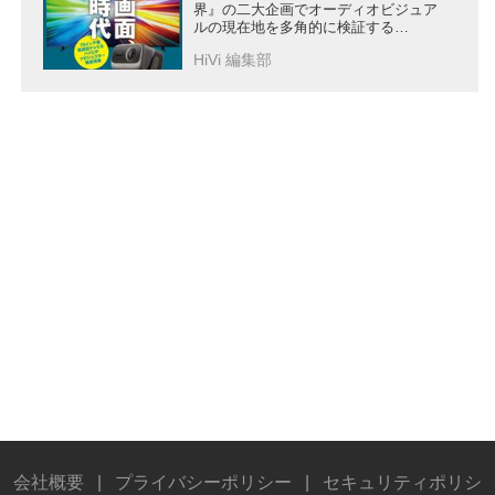
界』の二大企画でオーディオビジュア
ルの現在地を多角的に検証する
『HiVi2026年春号』は3月17日に発売
HiVi 編集部
会社概要
|
プライバシーポリシー
|
セキュリティポリシ