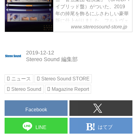
イブリッド盤）がついた、2019
年の掉尾を飾るにふさわしい豪華
版に仕上がりました。フルトヴェ
www.stereosound-store.jp
ングラーからペトレンコまで新旧
の指揮者5人による、完全未発表
音源1曲を含むベルリン・フィル
の演奏計6曲（12トラック）が収
2019-12-12
められています。本編の注目記事
Stereo Sound 編集部
はもちろん、冬号恒例の「ステレ
オサウンドグランプリ」と「ベス
トバイ・コンポーネント」です。
ニュース
Stereo Sound STORE
ステレオサウンドグランプリ
Stereo Sound
Magazine Report
Stereo Sou...
Facebook
はてブ
LINE