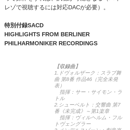
レゾで視聴するには対応DACが必要）。
特別付録SACD
HIGHLIGHTS FROM BERLINER
PHILHARMONIKER RECORDINGS
【収録曲】
1.ドヴォルザーク：スラブ舞
曲 第8番 作品46（完全未発
表）
指揮：サー・サイモン・ラ
トル
2.シューベルト：交響曲 第7
番《未完成》～第1楽章
指揮：ヴィルヘルム・フル
トヴェングラー