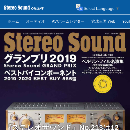
Select Language
▼
ホーム
オーディオ
AV/ホームシアター
管球王国 Web
Yo
『ステレオサウンド』No.213は12