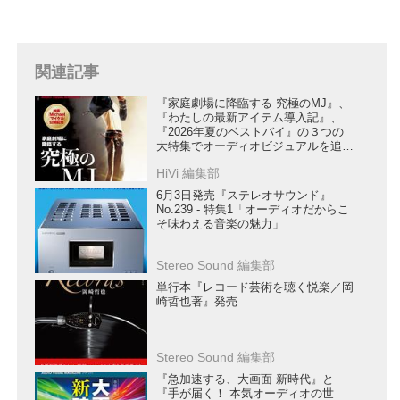
関連記事
『家庭劇場に降臨する 究極のMJ』、
『わたしの最新アイテム導入記』、
『2026年夏のベストバイ』の３つの
大特集でオーディオビジュアルを追求
する『HiVi2026年夏号』は6月17日に
HiVi 編集部
発売
6月3日発売『ステレオサウンド』
No.239 - 特集1「オーディオだからこ
そ味わえる音楽の魅力」
Stereo Sound 編集部
単行本『レコード芸術を聴く悦楽／岡
崎哲也著』発売
Stereo Sound 編集部
『急加速する、大画面 新時代』と
『手が届く！ 本気オーディオの世