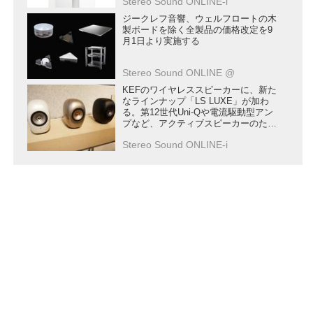
Stereo Sound ONLINE-i
ジークレフ音響、ウェルフロートの木
製ボードを除く全製品の価格改定を9
月1日より実施する
Stereo Sound ONLINE @
KEFのワイヤレススピーカーに、新た
なラインナップ「LS LUXE」が加わ
る。第12世代Uni-Qや電流駆動型アン
プなど、アクティブスピーカーのため
の新技術を満載
Stereo Sound ONLINE-i