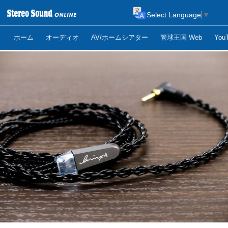
Select Language
▼
ホーム
オーディオ
AV/ホームシアター
管球王国 Web
Yo