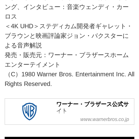
ング、インタビュー：音楽ウェンディ・カー
ロス
＜4K UHD＞ステディカム開発者ギャレット・
ブラウンと映画評論家ジョン・バクスターに
よる音声解説
発売・販売元：ワーナー・ブラザースホーム
エンターテイメント
（C）1980 Warner Bros. Entertainment Inc. All
Rights Reserved.
ワーナー・ブラザース公式サ
イト
www.warnerbros.co.jp
ワーナー・ブラザース公式サイ
ト。映画から、ブルーレイ、
DVD、デジタル配信、海外ドラ