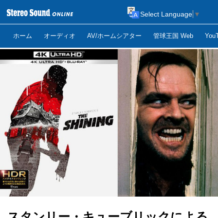
Select Language
▼
ホーム
オーディオ
AV/ホームシアター
管球王国 Web
Yo
スタンリー・キューブリックによる