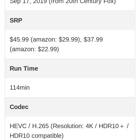
Sep 17, 2019 (from 20th Century Fox)
SRP
$45.99 (amazon: $29.99), $37.99
(amazon: $22.99)
Run Time
114min
Codec
HEVC / H.265 (Resolution: 4K / HDR10＋ /
HDR10 compatible)