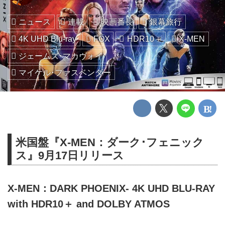
ニュース
連載
映画番長
銀幕旅行
4K UHD Blu-ray
FOX
HDR10＋
X-MEN
ジェームズ･マカヴォイ
マイケル･ファスベンダー
米国盤『X-MEN：ダーク･フェニック
ス』9月17日リリース
X-MEN：DARK PHOENIX- 4K UHD BLU-RAY
with HDR10＋ and DOLBY ATMOS