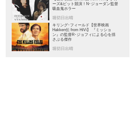
ーズ&ピット競演！N･ジョーダン監督
吸血鬼ホラー
堀切日出晴
キリング･フィールド【世界映画
Hakken伝 from HiVi】 『ミッショ
ン』の監督R･ジョフィによる心を揺
さぶる傑作
堀切日出晴