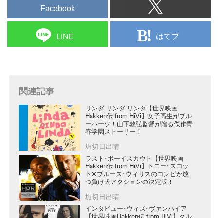
Facebook
はてブ
LINE
関連記事
リンダ リンダ リンダ【世界映画
Hakken伝 from HiVi】女子高生がブル
ーハーツ！山下敦弘監督が贈る傑作青
春学園ストーリー！
堀切日出晴
ラスト･ボーイスカウト【世界映画
Hakken伝 from HiVi】トニー･スコッ
ト✕ブルース･ウィリスのコンビが放
つ負け犬アクションの決定版！
堀切日出晴
インタビュー･ウィズ･ヴァンパイア
【世界映画Hakken伝 from HiVi】クル