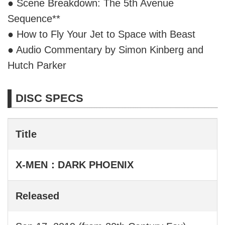
● Scene Breakdown: The 5th Avenue
Sequence**
● How to Fly Your Jet to Space with Beast
● Audio Commentary by Simon Kinberg and
Hutch Parker
DISC SPECS
Title
X-MEN：DARK PHOENIX
Released