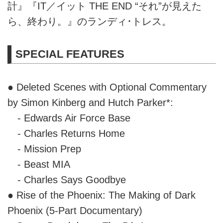
計』『IT／イット THE END “それ”が見えた
ら、終わり。』のランディ･トレス。
SPECIAL FEATURES
● Deleted Scenes with Optional Commentary
by Simon Kinberg and Hutch Parker*:
- Edwards Air Force Base
- Charles Returns Home
- Mission Prep
- Beast MIA
- Charles Says Goodbye
● Rise of the Phoenix: The Making of Dark
Phoenix (5-Part Documentary)