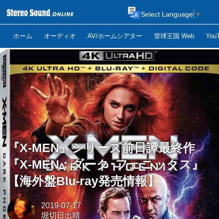
Select Language
▼
ホーム
オーディオ
AV/ホームシアター
管球王国 Web
Yo
『X-MEN』シリーズ前日譚最終作
『X-MEN：ダーク･フェニックス』
【海外盤Blu-ray発売情報】
2019-07-17
堀切日出晴