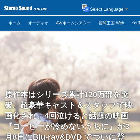
Select Language
▼
ホーム
オーディオ
AV/ホームシアター
管球王国 Web
Yo
原作本はシリーズ累計120万部を突
破。超豪華キャスト＆スタッフで映
画化され、4回泣けると話題の映画
『コーヒーが冷めないうちに』が3
月8日にBlu-ray&DVD でついに登