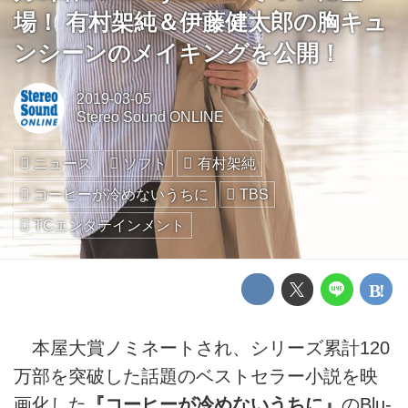
場！ 有村架純＆伊藤健太郎の胸キュ
ンシーンのメイキングを公開！
2019-03-05
Stereo Sound ONLINE
ニュース
ソフト
有村架純
コーヒーが冷めないうちに
TBS
TCエンタテインメント
本屋大賞ノミネートされ、シリーズ累計120
万部を突破した話題のベストセラー小説を映
画化した
『コーヒーが冷めないうちに』
のBlu-