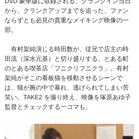
DVD 豪華版に収録される、クランクイン当日
から、クランクアップまでを追った、ファン
ならずとも必見の貴重なメイキング映像の一
部。
有村架純演じる時田数が、従兄で店主の時
田流（深水元基）と切り盛りする、とある町
のとある喫茶店「フニクリフニクラ」。有村
架純がそこの看板猫を移動させるシーンで
は、猫が腕の中で暴れ、逃げられてしまい苦
笑い。TAKE2 を撮り終え、映像を塚原あゆ子
監督とチェックする一コマも。