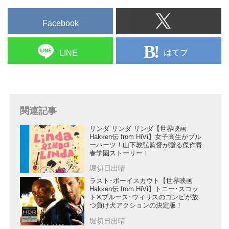
Facebook
はてブ
LINE
関連記事
リンダ リンダ リンダ【世界映画
Hakken伝 from HiVi】女子高生がブル
ーハーツ！山下敦弘監督が贈る傑作青
春学園ストーリー！
堀切日出晴
ラスト･ボーイスカウト【世界映画
Hakken伝 from HiVi】トニー･スコッ
ト✕ブルース･ウィリスのコンビが放
つ負け犬アクションの決定版！
堀切日出晴