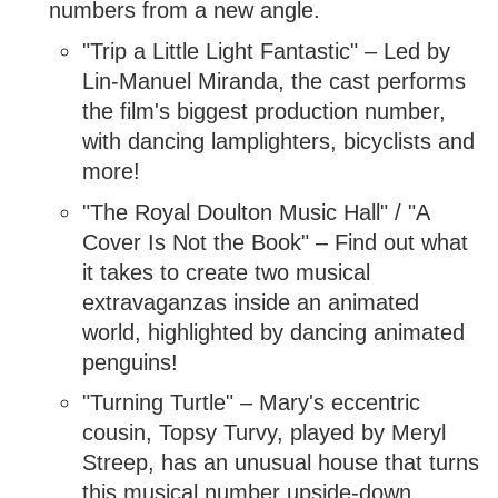
numbers from a new angle.
"Trip a Little Light Fantastic" – Led by
Lin-Manuel Miranda, the cast performs
the film's biggest production number,
with dancing lamplighters, bicyclists and
more!
"The Royal Doulton Music Hall" / "A
Cover Is Not the Book" – Find out what
it takes to create two musical
extravaganzas inside an animated
world, highlighted by dancing animated
penguins!
"Turning Turtle" – Mary's eccentric
cousin, Topsy Turvy, played by Meryl
Streep, has an unusual house that turns
this musical number upside-down.