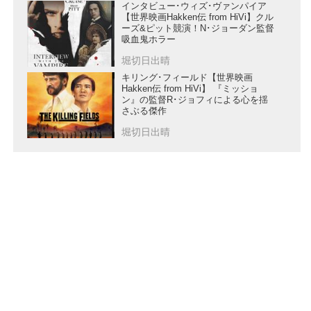
インタビュー･ウィズ･ヴァンパイア
【世界映画Hakken伝 from HiVi】クル
ーズ&ピット競演！N･ジョーダン監督
吸血鬼ホラー
堀切日出晴
キリング･フィールド【世界映画
Hakken伝 from HiVi】 『ミッショ
ン』の監督R･ジョフィによる心を揺
さぶる傑作
堀切日出晴