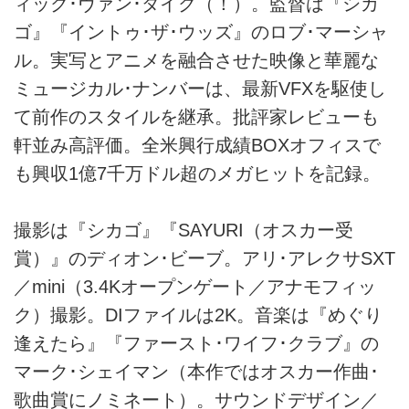
ィック･ヴァン･ダイク（！）。監督は『シカ
ゴ』『イントゥ･ザ･ウッズ』のロブ･マーシャ
ル。実写とアニメを融合させた映像と華麗な
ミュージカル･ナンバーは、最新VFXを駆使し
て前作のスタイルを継承。批評家レビューも
軒並み高評価。全米興行成績BOXオフィスで
も興収1億7千万ドル超のメガヒットを記録。
撮影は『シカゴ』『SAYURI（オスカー受
賞）』のディオン･ビーブ。アリ･アレクサSXT
／mini（3.4Kオープンゲート／アナモフィッ
ク）撮影。DIファイルは2K。音楽は『めぐり
逢えたら』『ファースト･ワイフ･クラブ』の
マーク･シェイマン（本作ではオスカー作曲･
歌曲賞にノミネート）。サウンドデザイン／