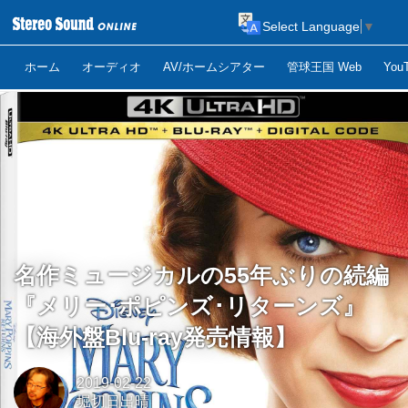
Select Language
▼
ホーム
オーディオ
AV/ホームシアター
管球王国 Web
Yo
名作ミュージカルの55年ぶりの続編
『メリー･ポピンズ･リターンズ』
【海外盤Blu-ray発売情報】
2019-02-22
堀切日出晴