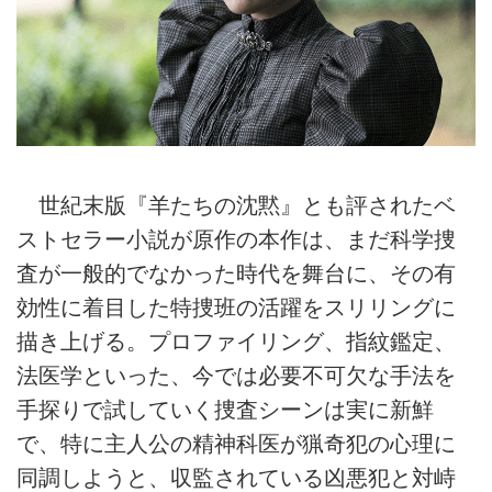
世紀末版『羊たちの沈黙』とも評されたベ
ストセラー小説が原作の本作は、まだ科学捜
査が一般的でなかった時代を舞台に、その有
効性に着目した特捜班の活躍をスリリングに
描き上げる。プロファイリング、指紋鑑定、
法医学といった、今では必要不可欠な手法を
手探りで試していく捜査シーンは実に新鮮
で、特に主人公の精神科医が猟奇犯の心理に
同調しようと、収監されている凶悪犯と対峙