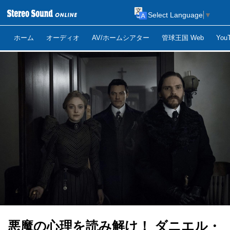
Select Language
▼
ホーム
オーディオ
AV/ホームシアター
管球王国 Web
Yo
悪魔の心理を読み解け！ ダニエル・