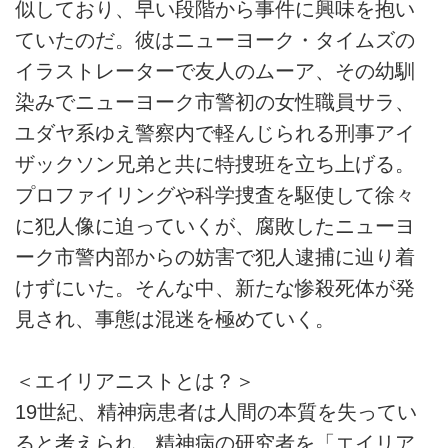
似しており、早い段階から事件に興味を抱い
ていたのだ。彼はニューヨーク・タイムズの
イラストレーターで友人のムーア、その幼馴
染みでニューヨーク市警初の女性職員サラ、
ユダヤ系ゆえ警察内で軽んじられる刑事アイ
ザックソン兄弟と共に特捜班を立ち上げる。
プロファイリングや科学捜査を駆使して徐々
に犯人像に迫っていくが、腐敗したニューヨ
ーク市警内部からの妨害で犯人逮捕に辿り着
けずにいた。そんな中、新たな惨殺死体が発
見され、事態は混迷を極めていく。
＜エイリアニストとは？＞
19世紀、精神病患者は人間の本質を失ってい
ると考えられ、精神病の研究者を「エイリア