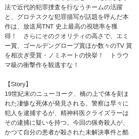
法で近代的犯罪捜査を行なうチームの活躍
と、グロテスクな犯罪描写が話題を呼んだ本
作は、放送局TNT 史上最高の視聴率を獲
得！ さらにそのクオリティの高さで、エミ
ー賞、ゴールデングローブ賞ほか数々のTV 賞
を相次ぎ受賞・ノミネートの快挙！ トラウ
マ級の衝撃作を観逃すな！
【Story】
19世紀末のニューヨーク、橋の上で体を刻ま
れた凄惨な死体が発見される。警察は早々に
犯人を逮捕するが、精神科医クライズラーは
その逮捕に疑いを持つ。今回の猟奇殺人が、
かつて自分の患者が殺された未解決事件と酷