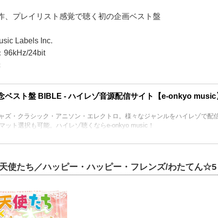
念作、プレイリスト感覚で聴く初の企画ベスト盤
 Labels Inc.
kHz/24bit
c
ベスト盤 BIBLE - ハイレゾ音源配信サイト【e-onkyo music
ジャズ・クラシック・アニソン・エレクトロ。様々なジャンルをハイレゾで配信中。
ット選択も可能。ハイレゾ聴くならe-onkyo music！
天使たち／ハッピー・ハッピー・フレンズ/わたてん☆5