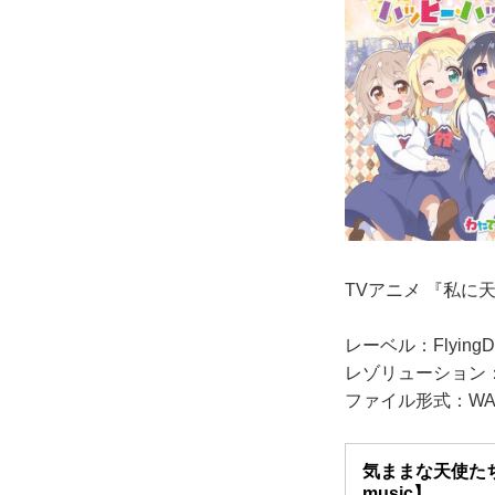
TVアニメ 『私に
レーベル：FlyingD
レゾリューション：48
ファイル形式：WAV/
気ままな天使たち
music】