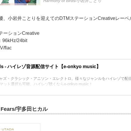
Harmony of birds/小岩井ことり
優、小岩井ことりを迎えてのDTMステーションCreativeレーベ
ションCreative
kHz/24bit
flac
birds - ハイレゾ音源配信サイト【e-onkyo music】
ジャズ・クラシック・アニソン・エレクトロ。様々なジャンルをハイレゾで配信中。
ット選択も可能。ハイレゾ聴くならe-onkyo music！
y Fears/宇多田ヒカル