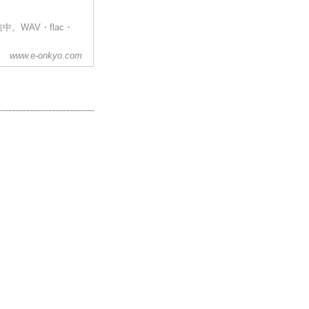
WAV・flac・
www.e-onkyo.com