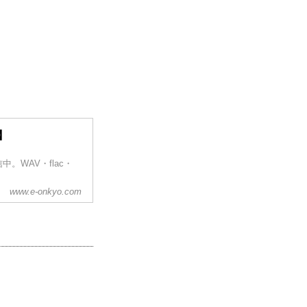
】
WAV・flac・
www.e-onkyo.com