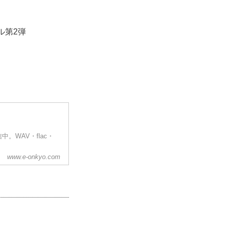
ル第2弾
WAV・flac・
www.e-onkyo.com