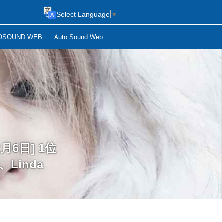
Select Language
▼
OSOUND WEB
Auto Sound Web
月6日] 1位
Linda