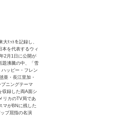
来大ﾋｯﾄを記録し、
日本を代表するウィ
年2月1日に公開が
話題沸騰の中、「雪
ー・ハッピー・フレン
毬亜・長江里加・
ープニングテーマ
を収録した両A面シ
メリカのTV局であ
リスマがBNに残した
バップ屈指の名演