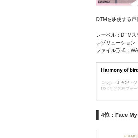
DTMを駆使する声
レーベル：DTMステー
レゾリューション：96
ファイル形式：WAV/
Harmony of 
ロック・J-POP・
DSDなど各種フォーマ
4位：Face M