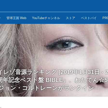
ー
管球王国 Web
YouTubeチャンネル
ストア
ベストバイ
PR
ハイレゾ音源ランキング [2019年1月31日 - 2
周年記念ベスト盤 BIBLE』、わたてん☆5、
dt、ジョン・コルトレーンがランクイン