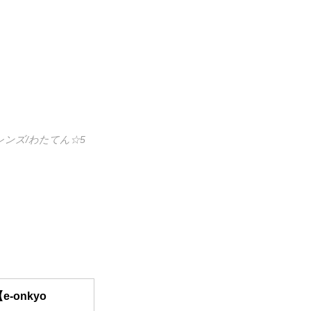
ンズ/わたてん☆5
onkyo