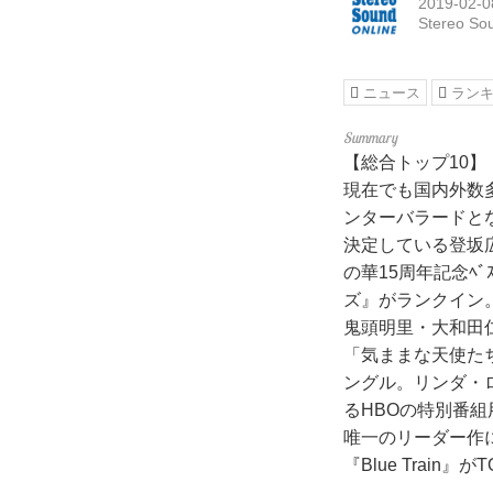
2019-02-0
Stereo So
ニュース
ラン
【総合トップ10】『
現在でも国内外数
ンターバラードとな
決定している登坂
の華15周年記念ﾍﾞ
ズ』がランクイン
鬼頭明里・大和田
「気ままな天使た
ングル。リンダ・
るHBOの特別番組用
唯一のリーダー作
『Blue Train』