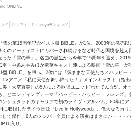
8
und ONLINE
キング
ソフト
e-onkyoランキング
雪の華15周年記念ベスト盤 BIBLE』が1位。2003年の発売以
多くのアーティストにカバーされ続けるなど時代と国境を超え
った「雪の華」。名曲の誕生から今年で15周年を迎え、2019
広臣・中条あやみほか豪華キャスト陣による映画「雪の華」が
ｽﾄ盤 BIBLE」をﾘﾘｰｽ。2位には『気ままな天使たち／ハッピ
。TVアニメ「私に天使が舞い降りた！」メインキャスト（指出
仁美・大空直美）の5人による歌唱ユニット“わたてん☆5”。オ
ち」とエンディングテーマ「ハッピー・ハッピー・フレンズ」
ロンシュタットのキャリアで初のライヴ・アルバム、80年にア
に収録したライヴ音源『Live In Hollywood』、偉大なるカ
にして傑作、6人のメンバー全員による演奏はまさにハード・
がTOP10入り。