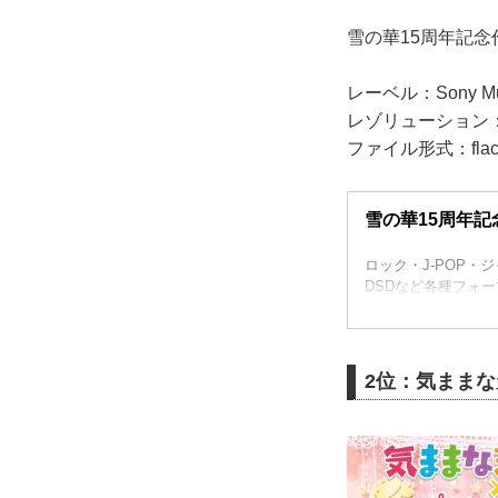
雪の華15周年記
レーベル：Sony Music
レゾリューション：96
ファイル形式：fla
雪の華15周年記念
ロック・J-POP・
DSDなど各種フォーマ
2位：気ままな