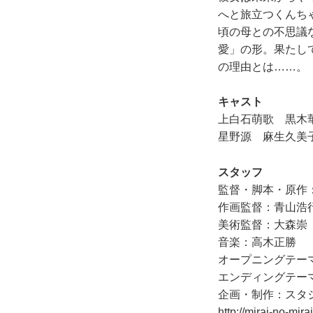
へと旅立つくんち
頃の母との不思議
愛」の形。果たし
の理由とは……。
キャスト
上白石萌歌 黒木
星野源 麻生久美
スタッフ
監督・脚本・原作
作画監督：青山浩
美術監督：大森崇
音楽：高木正勝
オープニングテー
エンディングテー
企画・制作：スタ
http://mirai-no-mirai