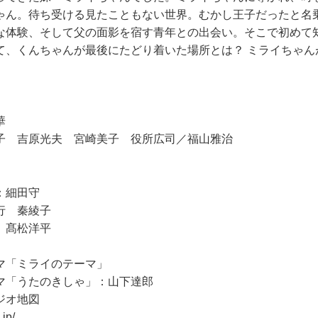
ゃん。待ち受ける見たこともない世界。むかし王子だったと名
な体験、そして父の面影を宿す青年との出会い。そこで初めて
て、くんちゃんが最後にたどり着いた場所とは？ ミライちゃん
華
子 吉原光夫 宮崎美子 役所広司／福山雅治
：細田守
行 秦綾子
 髙松洋平
マ「ミライのテーマ」
マ「うたのきしゃ」：山下達郎
ジオ地図
.jp/