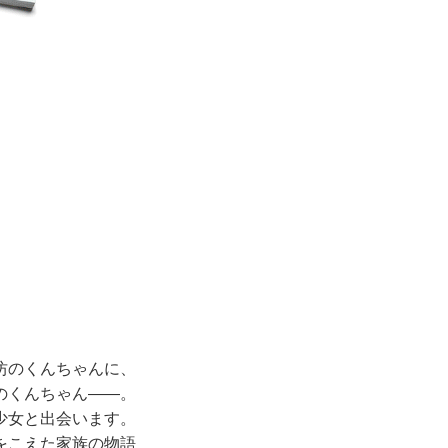
坊のくんちゃんに、
のくんちゃん――。
少女と出会います。
をこえた家族の物語