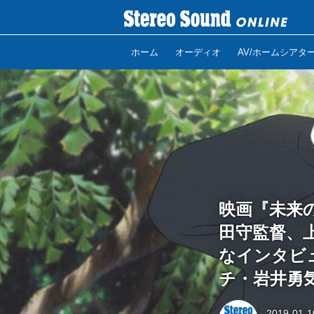
ホーム
オーディオ
AV/ホームシアタ
映画『未来
田守監督、
なインタビ
チ・岩井勇気
2019-01-1