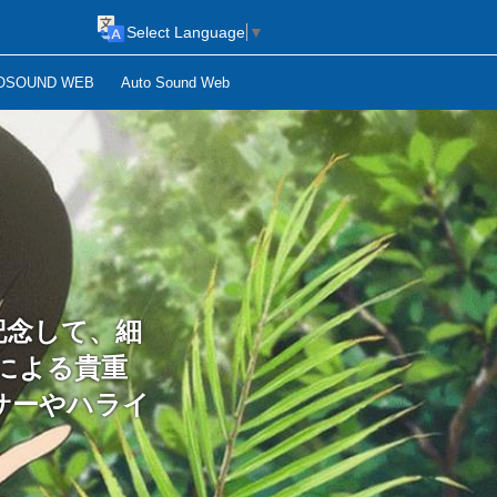
Select Language
▼
OSOUND WEB
Auto Sound Web
記念して、細
による貴重
サーやハライ