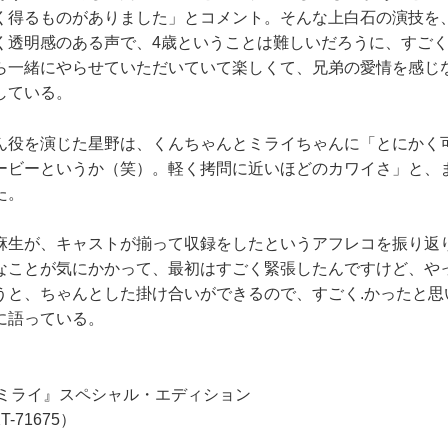
く得るものがありました」とコメント。そんな上白石の演技を
く透明感のある声で、4歳ということは難しいだろうに、すご
ら一緒にやらせていただいていて楽しくて、兄弟の愛情を感じ
している。
役を演じた星野は、くんちゃんとミライちゃんに「とにかく
ービーというか（笑）。軽く拷問に近いほどのカワイさ」と、
た。
生が、キャストが揃って収録をしたというアフレコを振り返
なことが気にかかって、最初はすごく緊張したんですけど、や
うと、ちゃんとした掛け合いができるので、すごく.かったと思
に語っている。
未来のミライ』スペシャル・エディション
T-71675）