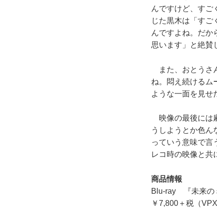
んですけど、すご
じた黒木は「すご
んですよね。だか
思います」と絶賛
また、おとうさん
ね。悶え続けるム
ような一面を見せ
映像の最後には麻
うしようとか色ん
っていう意味で言
レコ時の映像と共
商品情報
Blu-ray 『
￥7,800＋税（VPX