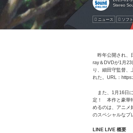
Stereo So
ニュース
ソフ
昨年公開され、日
ray＆DVDが1
り、細田守監督、
れた。URL：
https
また、1月16日に
定！ 本作と豪華特
めるのは、アニメ
のスペシャルなプ
LINE LIVE 概要