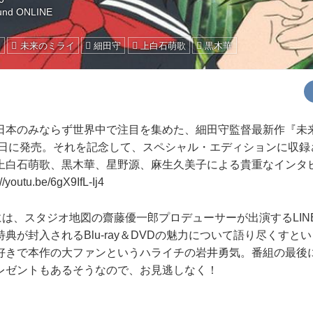
und ONLINE
ト
未来のミライ
細田守
上白石萌歌
黒木華
本のみならず世界中で注目を集めた、細田守監督最新作『未来の
月23日に発売。それを記念して、スペシャル・エディションに収
上白石萌歌、黒木華、星野源、麻生久美子による貴重なインタ
://youtu.be/6gX9IfL-Ij4
は、スタジオ地図の齋藤優一郎プロデューサーが出演するLINE 
典が封入されるBlu-ray＆DVDの魅力について語り尽くすと
好きで本作の大ファンというハライチの岩井勇気。番組の最後
レゼントもあるそうなので、お見逃しなく！