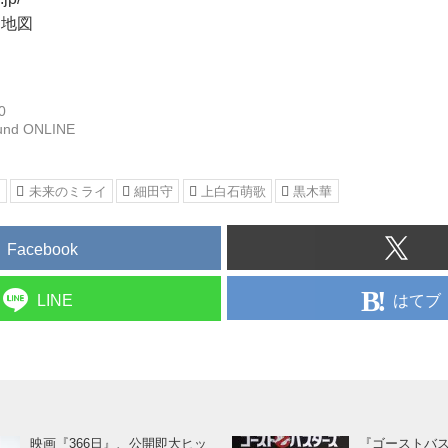
オ地図
0
und ONLINE
ト
未来のミライ
細田守
上白石萌歌
黒木華
Facebook
はてブ
LINE
映画『366日』、公開即大ヒッ
『ゴーストバ