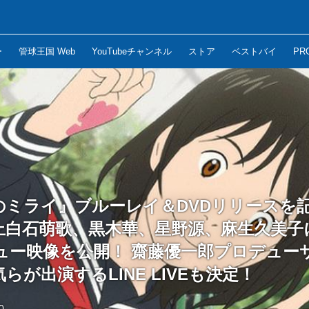
ー
管球王国 Web
YouTubeチャンネル
ストア
ベストバイ
PR
のミライ』ブルーレイ＆DVDリリースを
上白石萌歌、黒木華、星野源、麻生久美子
ュー映像を公開！ 齋藤優一郎プロデュー
らが出演するLINE LIVEも決定！
0