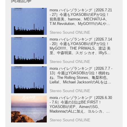
関連記事
mora ハイレゾランキング［2026.7.21
- 27］今週もYOASOBIのEPが1位！
前島亜美、harmoe、MECHATU-A、
T.M.Revolution、MyGO!!!!!のALや、
STARGLOW、ReoNa、U-KNOWの
Stereo Sound ONLINE
SG、ハコニワリリィの楽曲もランク
イン！
mora ハイレゾランキング［2026.7.14
- 20］今週もYOASOBIのEPが1位！
MyGO!!!!!、THE PRIMALS、渡辺 美
里、中森明菜、スガ シカオ、IRySの
ALから、MYTH & ROIDの作品、
Stereo Sound ONLINE
Official髭男dismのライブ音源、
A.B.C-ZのEPまで幅広い作品がランク
mora ハイレゾランキング［2026.7.7 -
イン！
13］今週はYOASOBIが1位！桃鈴ね
ね、The Rolling Stones、亀梨和也、
Liella!、Michael Jackson!のALをはじ
め、DIALOGUE+、MARUMOCHI
Stereo Sound ONLINE
from HoneyWorksのSG、輪堂千速、
『超かぐや姫！』の楽曲など注目作が
mora ハイレゾランキング［2026.6.30
ランクイン！
- 7.6］今週の1位はBE:FIRST！
YOASOBIのEP、AimerのSG、
MadonnaのALに加え、ヨルシカ、星
街すいせい、AZKi & 鈴木このみ、大
Stereo Sound ONLINE
空スバルの新曲や『超かぐや姫！』、
Michael Jacksonの注目作もランクイ