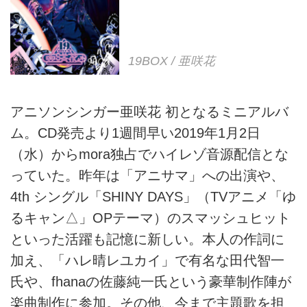
19BOX / 亜咲花
アニソンシンガー亜咲花 初となるミニアルバ
ム。CD発売より1週間早い2019年1月2日
（水）からmora独占でハイレゾ音源配信とな
っていた。昨年は「アニサマ」への出演や、
4th シングル「SHINY DAYS」（TVアニメ「ゆ
るキャン△」OPテーマ）のスマッシュヒット
といった活躍も記憶に新しい。本人の作詞に
加え、「ハレ晴レユカイ」で有名な田代智一
氏や、fhanaの佐藤純一氏という豪華制作陣が
楽曲制作に参加。その他、今まで主題歌を担