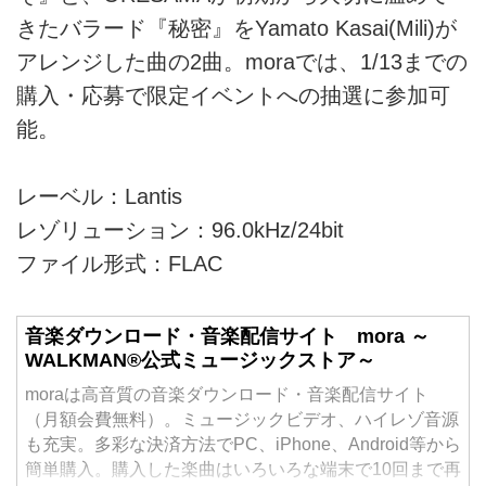
きたバラード『秘密』をYamato Kasai(Mili)が
アレンジした曲の2曲。moraでは、1/13までの
購入・応募で限定イベントへの抽選に参加可
能。
レーベル：Lantis
レゾリューション：96.0kHz/24bit
ファイル形式：FLAC
音楽ダウンロード・音楽配信サイト mora ～
WALKMAN®公式ミュージックストア～
moraは高音質の音楽ダウンロード・音楽配信サイト
（月額会費無料）。ミュージックビデオ、ハイレゾ音源
も充実。多彩な決済方法でPC、iPhone、Android等から
簡単購入。購入した楽曲はいろいろな端末で10回まで再