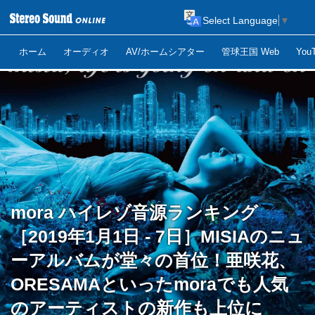
Select Language
▼
ホーム
オーディオ
AV/ホームシアター
管球王国 Web
Yo
mora ハイレゾ音源ランキング
［2019年1月1日 - 7日］MISIAのニュ
ーアルバムが堂々の首位！亜咲花、
ORESAMAといったmoraでも人気
のアーティストの新作も上位に