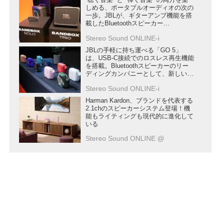
“聴く音楽” と “弾く音楽” の両方を楽
しめる、ポータブルオーディオの次の
一歩。JBLが、ギターアンプ機能を搭
載したBluetoothスピーカー
「BandBox」シリーズのプロジェクト
Stereo Sound ONLINE-i
をスタート
JBLの手軽に持ち運べる「GO 5」
は、USB-C接続でのロスレス再生機能
を搭載。Bluetoothスピーカーのリー
ディングカンパニーとして、新しい使
い方を提案する
Stereo Sound ONLINE-i
Harman Kardon、ブランドを代表する
2.1chのスピーカーシステム登場！機
能もライティングも現代的に進化して
いる
Stereo Sound ONLINE @