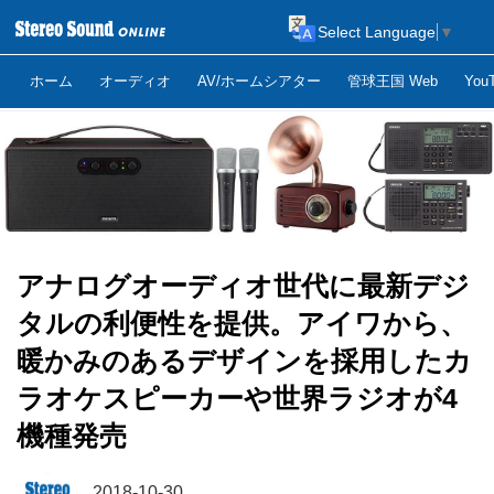
Select Language
▼
ホーム
オーディオ
AV/ホームシアター
管球王国 Web
Yo
アナログオーディオ世代に最新デジ
タルの利便性を提供。アイワから、
暖かみのあるデザインを採用したカ
ラオケスピーカーや世界ラジオが4
機種発売
2018-10-30