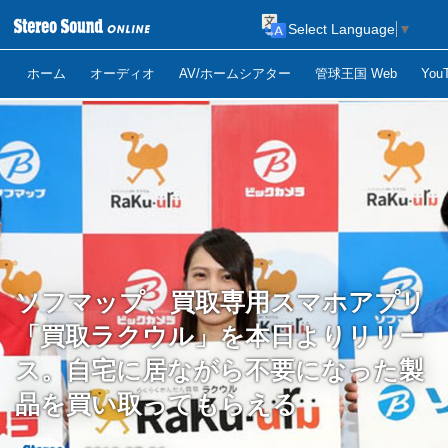
Select Language
▼
ホーム
オーディオ
AV/ホームシアター
管球王国 Web
Yo
ソフマップ、買取専用スマホアプリ
「買取ラクウル」を本日よりリリー
ス。自宅に居ながら不要になった製
品を買い取ってもらえる