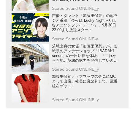
ウ氏とライブ初披露
Stereo Sound ONLINE_y
声優・タレント「加藤里保菜」の冠ラ
ジオ番組『今夜は Lucky Night〜りほ
なアニソンフライデー〜』、9月30日
22:00より放送スタート
Stereo Sound ONLINE-y
茨城出身の女優「加藤里保菜」が、茨
城県のアンテナショップ「IBARAKI
sense」の一日店長を体験。「これか
らも地元茨城の魅力を発信していきた
いです。将来は茨城大使になりたいで
Stereo Sound ONLINE_y
ーす」
加藤里保菜／ソフマップの会見にMC
として出席。社長に直談判して、冠番
組をゲット！
Stereo Sound ONLINE_y