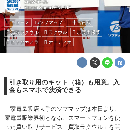
2018-07-26
Stereo Sound ONLINE
ニュース
ソフマップ
中古買取
買取ラクウル
ラクウル
加藤里保菜
ビックカメラ
オーディオ
引き取り用のキット（箱）も用意。入
金もスマホで決済できる
家電量販店大手のソフマップは本日より、
家電量販業界初となる、スマートフォンを使
った買い取りサービス「買取ラクウル」を開