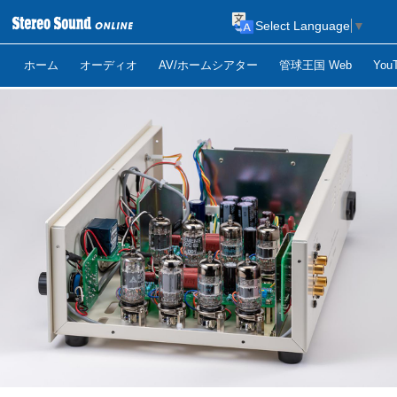
Select Language
▼
ホーム
オーディオ
AV/ホームシアター
管球王国 Web
Yo