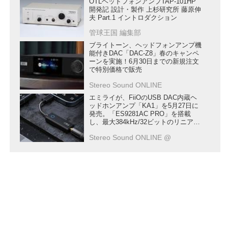
OTLヘッドフォンアンプTAP-101HP
開発記 設計・製作 上杉研究所 藤原伸
夫 Part.1 イントロダクション
管球王国 編集部
ブライトーン、ヘッドフォンアンプ機
能付きDAC「DAC-Z8」春のキャンペ
ーンを実施！6月30日までの新規注文
で特別価格で販売
Stereo Sound ONLINE
エミライが、FiiOのUSB DAC内蔵ヘ
ッドホンアンプ「KA1」を5月27日に
発売。「ES9281AC PRO」を搭載
し、最大384kHz/32ビットのリニア
PCMと、DSD256に対応
Stereo Sound ONLINE @