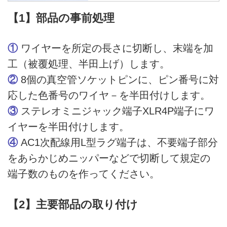
ンアンプ) 【初回生産分・5月下旬
より発送予定】※メーカー直送
【1】部品の事前処理
オーディオ ステレオサウンドス
トア
①
ワイヤーを所定の長さに切断し、末端を加
工（被覆処理、半田上げ）します。
②
8個の真空管ソケットピンに、ピン番号に対
応した色番号のワイヤ－を半田付けします。
③
ステレオミニジャック端子XLR4P端子にワ
イヤーを半田付けします。
④
AC1次配線用L型ラグ端子は、不要端子部分
をあらかじめニッパーなどで切断して規定の
端子数のものを作ってください。
【2】主要部品の取り付け