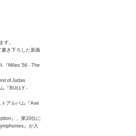
します。
して書き下ろした新曲
s '56 - The
of Judas
BULLY -
ストアルバム『Ave
iption』、第10位に
phonies』が入