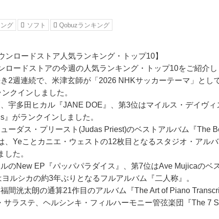
キング
ソフト
Qobuzランキング
an ダウンロードストア人気ランキング・トップ10】
an ダウンロードストアの今週の人気ランキング・トップ10をご紹介
き2週連続で、米津玄師が「2026 NHKサッカーテーマ」と
』がランクインしました。
宇多田ヒカル『JANE DOE』、第3位はマイルス・デイヴィス『Mile
ordings』がランクインしました。
ス・プリースト(Judas Priest)のベストアルバム『The Best 
位には、Yeことカニエ・ウェストの12枚目となるスタジオ・アルバム『
りました。
のNew EP『パッパパラダイス』、第7位はAve Mujicaのベ
8位はヨルシカの約3年ぶりとなるフルアルバム『二人称』。
太朗の通算21作目のアルバム『The Art of Piano Transcr
サラステ、ヘルシンキ・フィルハーモニー管弦楽団『The 7 Sym