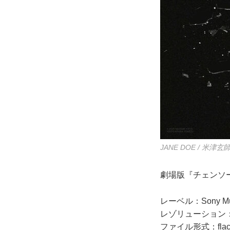
JANE DOE / 米津
劇場版『チェンソ
レーベル：Sony Music
レゾリューション：24-
ファイル形式：fla