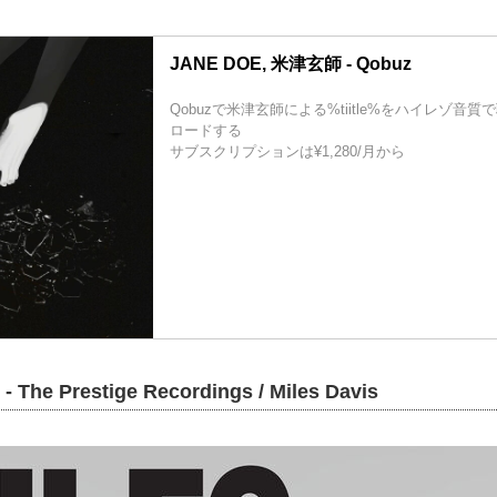
JANE DOE, 米津玄師 - Qobuz
Qobuzで米津玄師による%tiitle%をハイレゾ音
ロードする
サブスクリプションは¥1,280/月から
- The Prestige Recordings / Miles Davis