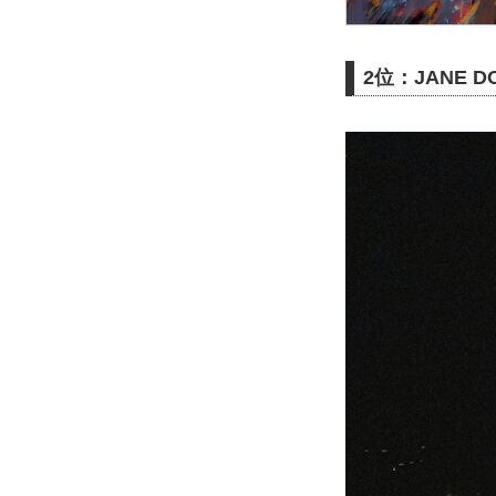
2位：JANE D