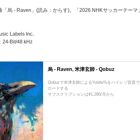
烏 - Raven」(読み：からす)。「2026 NHKサッカーテ
 Labels Inc.
Bit/48 kHz
c
烏 - Raven, 米津玄師 - Qobuz
Qobuzで米津玄師による%tiitle%をハイレゾ音
ロードする
サブスクリプションは¥1,280/月から