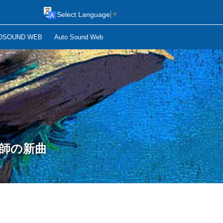
Select Language
▼
OSOUND WEB
Auto Sound Web
津玄師の新曲