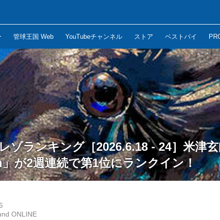
ー
管球王国 Web
YouTubeチャンネル
ストア
ベストバイ
PR
イレゾランキング［2026.6.18 - 24］米
aven」が2週連続で第1位にランクイン！
6
und ONLINE