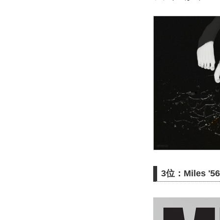
3位：Miles '56 