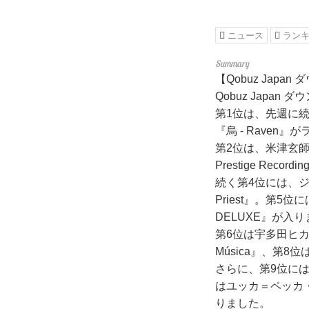
ニュース
ラン
【Qobuz Jap
Qobuz Jap
第1位は、先週に続
『烏 - Raven
第2位は、米津玄師、
Prestige Rec
続く第4位には、ジューダ
Priest』。第5
DELUXE』が入
第6位は宇多田ヒカル
Música』、第
さらに、第9位には福間洸
はユッカ＝ペッカ・
りました。