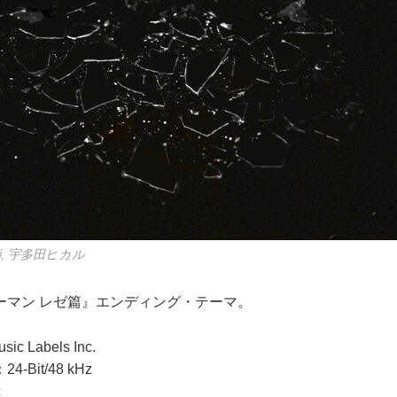
玄師, 宇多田ヒカル
ーマン レゼ篇』エンディング・テーマ。
 Labels Inc.
Bit/48 kHz
c