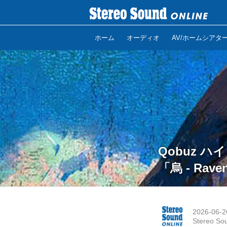
ホーム
オーディオ
AV/ホームシアタ
Qobuz ハ
「烏 - R
2026-06-2
Stereo So