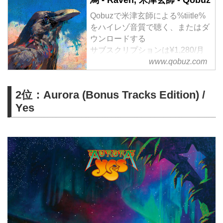
烏 - Raven, 米津玄師 - Qobuz
Qobuzで米津玄師による%tiitle%
をハイレゾ音質で聴く、またはダ
ウンロードする
サブスクリプションは¥1,280/月
から
www.qobuz.com
2位：Aurora (Bonus Tracks Edition) /
Yes