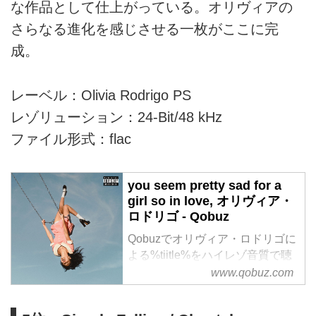
な作品として仕上がっている。オリヴィアの
さらなる進化を感じさせる一枚がここに完
成。
レーベル：Olivia Rodrigo PS
レゾリューション：24-Bit/48 kHz
ファイル形式：flac
you seem pretty sad for a
girl so in love, オリヴィア・
ロドリゴ - Qobuz
Qobuzでオリヴィア・ロドリゴに
よる%tiitle%をハイレゾ音質で聴
く、またはダウンロードする
www.qobuz.com
サブスクリプションは¥1,280/月
から