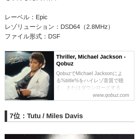
レーベル：Epic
レゾリューション：DSD64（2.8MHz）
ファイル形式：DSF
Thriller, Michael Jackson -
Qobuz
QobuzでMichael Jacksonによ
る%tiitle%をハイレゾ音質で聴
く、またはダウンロードする
サブスクリプションは¥1,280/月
www.qobuz.com
から
7位：Tutu / Miles Davis