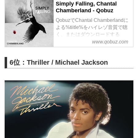
Simply Falling, Chantal
Chamberland - Qobuz
QobuzでChantal Chamberlandに
よる%tiitle%をハイレゾ音質で聴
く、またはダウンロードする
サブスクリプションは¥1,280/月
www.qobuz.com
から
6位：Thriller / Michael Jackson