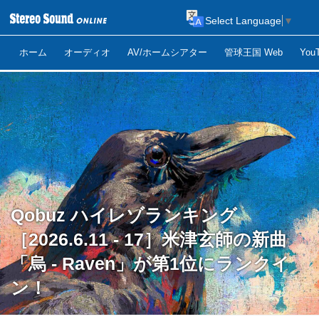
Select Language
▼
ホーム
オーディオ
AV/ホームシアター
管球王国 Web
Yo
Qobuz ハイレゾランキング
［2026.6.11 - 17］米津玄師の新曲
「烏 - Raven」が第1位にランクイ
ン！