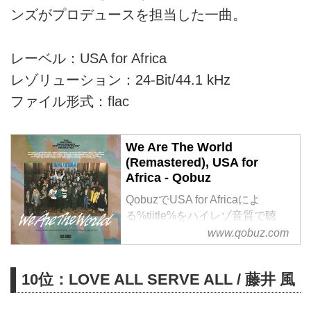
ンズがプロデュースを担当した一曲。
レーベル：USA for Africa
レゾリューション：24-Bit/44.1 kHz
ファイル形式：flac
We Are The World
(Remastered), USA for
Africa - Qobuz
QobuzでUSA for Africaによ
る%tiitle%をハイレゾ音質で聴
く、またはダウンロードする
www.qobuz.com
サブスクリプションは¥1,280/月
から
10位：LOVE ALL SERVE ALL / 藤井 風