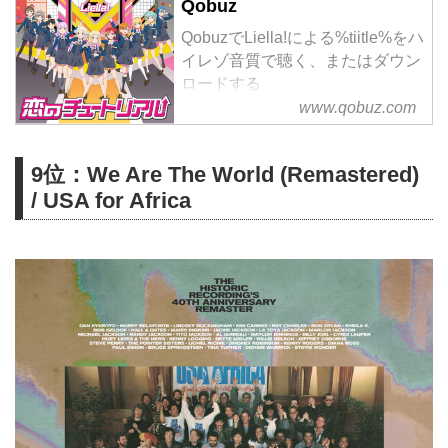
Qobuz
QobuzでLiella!による%tiitle%をハ
イレゾ音質で聴く、またはダウン
ロードする
サブスクリプションは¥1,280/月
www.qobuz.com
から
9位：We Are The World (Remastered)
/ USA for Africa