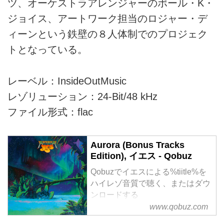
ツ、オーケストラアレンジャーのポール・K・
ジョイス、アートワーク担当のロジャー・デ
ィーンという鉄壁の８人体制でのプロジェク
トとなっている。
レーベル：InsideOutMusic
レゾリューション：24-Bit/48 kHz
ファイル形式：flac
Aurora (Bonus Tracks
Edition), イエス - Qobuz
Qobuzでイエスによる%tiitle%を
ハイレゾ音質で聴く、またはダウ
ンロードする
サブスクリプションは¥1,280/月
www.qobuz.com
から