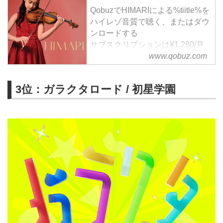
QobuzでHIMARIによる%tiitle%を
ハイレゾ音質で聴く、またはダウ
ンロードする
サブスクリプションは¥1,280/月
から
www.qobuz.com
3位：ガラクタロード / 初星学園