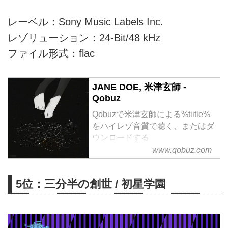
レーベル：Sony Music Labels Inc.
レゾリューション：24-Bit/48 kHz
ファイル形式：flac
JANE DOE, 米津玄師 -
Qobuz
Qobuzで米津玄師による%tiitle%
をハイレゾ音質で聴く、またはダ
ウンロードする
サブスクリプションは¥1,280/月
www.qobuz.com
から
5位：三分半の創世 / 初星学園