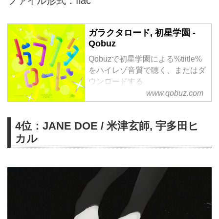
ファイル形式：flac
ガラクタロード, 初星学園 -
Qobuz
Qobuzで初星学園による%tiitle%
をハイレゾ音質で聴く、またはダ
ウンロードする
サブスクリプションは¥1,280/月
www.qobuz.com
から
4位：JANE DOE / 米津玄師, 宇多田ヒ
カル