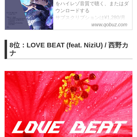
をハイレゾ音質で聴く、またはダ
ウンロードする
サブスクリプションは¥1,280/月
から
www.qobuz.com
8位：LOVE BEAT (feat. NiziU) / 西野カ
ナ