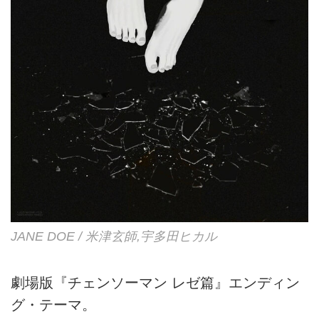
JANE DOE / 米津玄師,宇多田ヒカル
劇場版『チェンソーマン レゼ篇』エンディン
グ・テーマ。