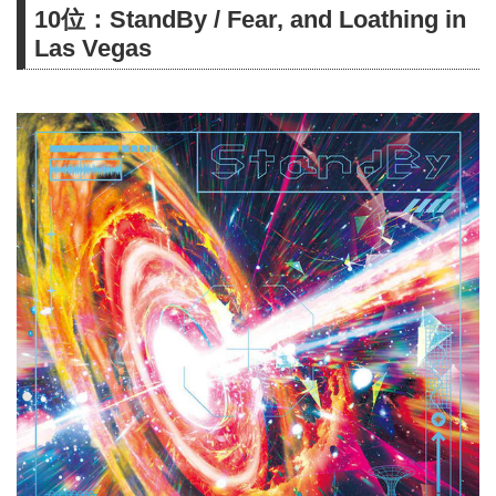
10位：StandBy / Fear, and Loathing in
から
Las Vegas