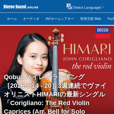
Select Language
▼
ホーム
オーディオ
AV/ホームシアター
管球王国 Web
Yo
Qobuz ハイレゾランキング
［2026.5.14 - 20］3週連続でヴァイ
オリニストHIMARIの最新シングル
「Corigliano: The Red Violin
Caprices (Arr. Bell for Solo