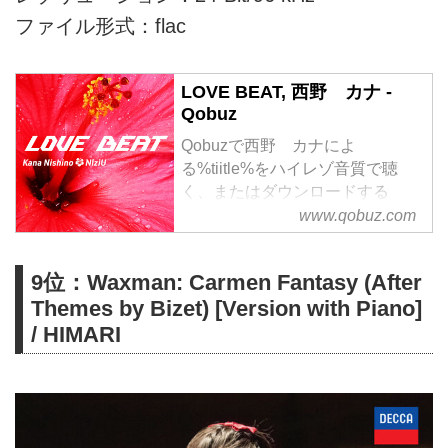
ファイル形式：flac
LOVE BEAT, 西野 カナ -
Qobuz
Qobuzで西野 カナによ
る%tiitle%をハイレゾ音質で聴
く、またはダウンロードする
サブスクリプションは¥1,280/月
www.qobuz.com
から
9位：Waxman: Carmen Fantasy (After
Themes by Bizet) [Version with Piano]
/ HIMARI