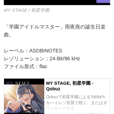
MY STAGE / 初星学園
「学園アイドルマスター」雨夜燕の誕生日楽
曲。
レーベル：ASOBINOTES
レゾリューション：24-Bit/96 kHz
ファイル形式：flac
MY STAGE, 初星学園 -
Qobuz
Qobuzで初星学園による%tiitle%
をハイレゾ音質で聴く、またはダ
ウンロードする