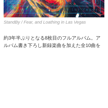
StandBy / Fear, and Loathing in Las Vegas
約3年半ぶりとなる8枚目のフルアルバム。ア
ルバム書き下ろし新録楽曲を加えた全10曲を
収録。
レーベル：Getting Better
レゾリューション：24-Bit/96 kHz
ファイル形式：flac
StandBy, Fear, and Loathing
in Las Vegas - Qobuz