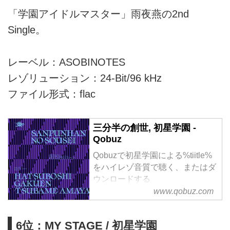
「学園アイドルマスター」雨夜燕の2nd
Single。
レーベル：ASOBINOTES
レゾリューション：24-Bit/96 kHz
ファイル形式：flac
三分半の創世, 初星学園 -
Qobuz
Qobuzで初星学園による%tiitle%
をハイレゾ音質で聴く、またはダ
ウンロードする
サブスクリプションは¥1,280/月
www.qobuz.com
から
6位：MY STAGE / 初星学園