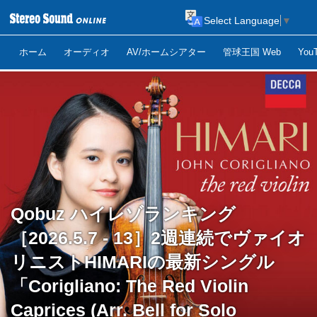
Select Language
▼
ホーム
オーディオ
AV/ホームシアター
管球王国 Web
Yo
Qobuz ハイレゾランキング
［2026.5.7 - 13］2週連続でヴァイオ
リニストHIMARIの最新シングル
「Corigliano: The Red Violin
Caprices (Arr. Bell for Solo