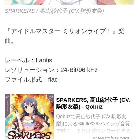
SPARKERS / 高山紗代子 (CV.駒形友梨)
『アイドルマスター ミリオンライブ！』楽
曲。
レーベル：Lantis
レゾリューション：24-Bit/96 kHz
ファイル形式：flac
SPARKERS, 高山紗代子 (CV.
駒形友梨) - Qobuz
Qobuzで高山紗代子 (CV.駒形友
梨)による%tiitle%をハイレゾ音質
で聴く、またはダウンロードする
サブスクリプションは¥1,280/月
www.qobuz.com