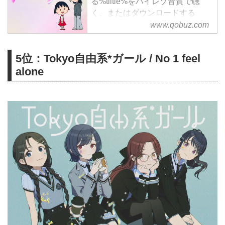
る%tiitle%をハイレゾ音質で聴
く、またはダウンロードする
サブスクリプションは¥1,280/月
www.qobuz.com
から
5位：Tokyo自由系*ガール / No 1 feel
alone