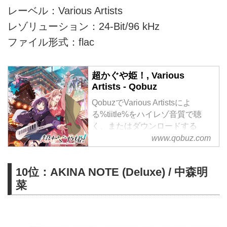
レーベル：Various Artists
レゾリューション：24-Bit/96 kHz
ファイル形式：flac
超かぐや姫！, Various
Artists - Qobuz
QobuzでVarious Artistsによ
る%tiitle%をハイレゾ音質で聴
く、またはダウンロードする
サブスクリプションは¥1,280/月
www.qobuz.com
から
10位：AKINA NOTE (Deluxe) / 中森明
菜