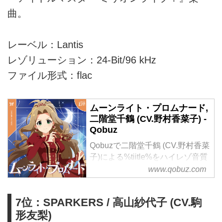
曲。
レーベル：Lantis
レゾリューション：24-Bit/96 kHz
ファイル形式：flac
ムーンライト・プロムナード,
二階堂千鶴 (CV.野村香菜子) -
Qobuz
Qobuzで二階堂千鶴 (CV.野村香菜
子)による%tiitle%をハイレゾ音質
で聴く、またはダウンロードする
www.qobuz.com
サブスクリプションは¥1,280/月
から
7位：SPARKERS / 高山紗代子 (CV.駒
形友梨)