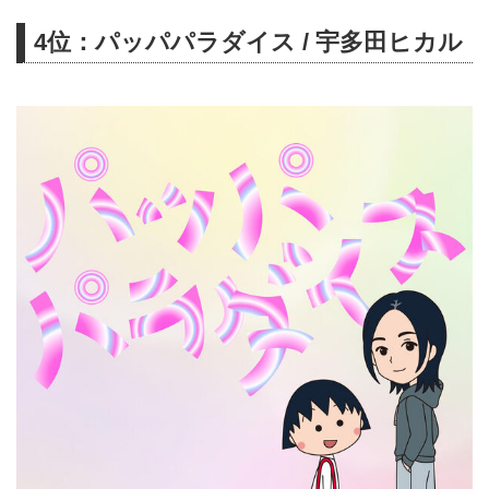
サブスクリプションは¥1,280/月
4位：パッパパラダイス / 宇多田ヒカル
から