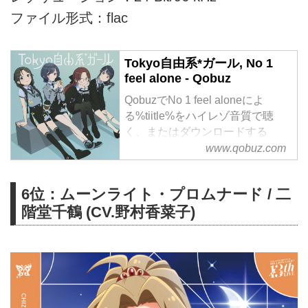
ファイル形式：flac
Tokyo自由系*ガール, No 1
feel alone - Qobuz
QobuzでNo 1 feel aloneによ
る%tiitle%をハイレゾ音質で聴
く、またはダウンロードする
サブスクリプションは¥1,280/月
www.qobuz.com
から
6位：ムーンライト・プロムナード / 二
階堂千鶴 (CV.野村香菜子)