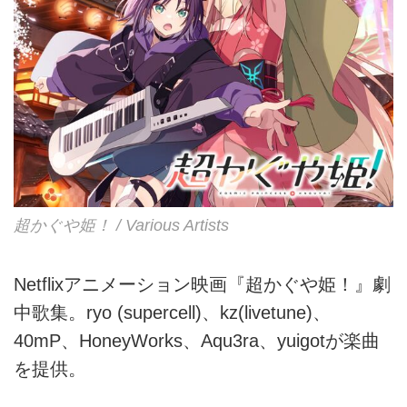
超かぐや姫！ / Various Artists
Netflixアニメーション映画『超かぐや姫！』劇
中歌集。ryo (supercell)、kz(livetune)、
40mP、HoneyWorks、Aqu3ra、yuigotが楽曲
を提供。