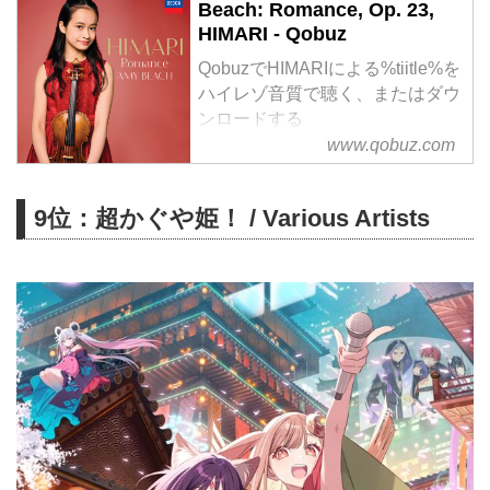
Beach: Romance, Op. 23,
HIMARI - Qobuz
QobuzでHIMARIによる%tiitle%を
ハイレゾ音質で聴く、またはダウ
ンロードする
サブスクリプションは¥1,280/月
www.qobuz.com
から
9位：超かぐや姫！ / Various Artists