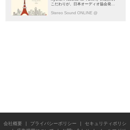
こだわりが、日本オーディオ協会発行
の季刊誌「JASジャーナル」に掲載さ
Stereo Sound ONLINE @
れました
会社概要
|
プライバシーポリシー
|
セキュリティポリシ