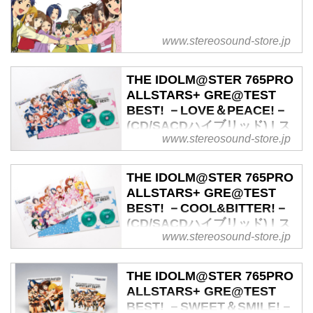
www.stereosound-store.jp
THE IDOLM@STER 765PRO
ALLSTARS+ GRE@TEST
BEST! －LOVE＆PEACE!－
(CD/SACDハイブリッド) | ス
www.stereosound-store.jp
テレオサウンドストア
Untitled Document
THE IDOLM@STER 765PRO
THE IDOLM@STER 765PRO
ALLSTARS+ GRE@TEST
ALLSTARS+ GRE@TEST BEST!
BEST! －COOL&BITTER!－
－LOVE＆PEACE!－ (CD/SACD
(CD/SACDハイブリッド) | ス
ハイブリッド) 音楽ソフト ステレ
www.stereosound-store.jp
テレオサウンドストア
オサウンドストア
Untitled Document
THE IDOLM@STER 765PRO
THE IDOLM@STER 765PRO
ALLSTARS+ GRE@TEST
ALLSTARS+ GRE@TEST BEST!
BEST! －SWEET＆SMILE!－
－COOL&BITTER!－ (CD/SACD