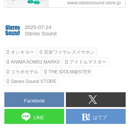
www.stereosound-store.jp
(CD/SACDハイブリッド) | ス
ハイブリッド) 音楽ソフト ステレ
テレオサウンドストア
オサウンドストア
Untitled Document
THE IDOLM@STER 765PRO
2025-07-24
ALLSTARS+ GRE@TEST BEST!
Stereo Sound
－SWEET＆SMILE!－ (CD/SACD
ハイブリッド) 音楽ソフト ステレ
オンキヨー
完全ワイヤレスイヤホン
オサウンドストア
ANIMA AOW01 MARKII
アイドルマスター
コラボモデル
THE IDOLM@STER
Stereo Sound STORE
Facebook
はてブ
LINE