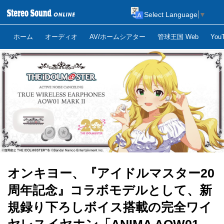
Select Language
▼
ホーム
オーディオ
AV/ホームシアター
管球王国 Web
Yo
オンキヨー、『アイドルマスター20
周年記念』コラボモデルとして、新
規録り下ろしボイス搭載の完全ワイ