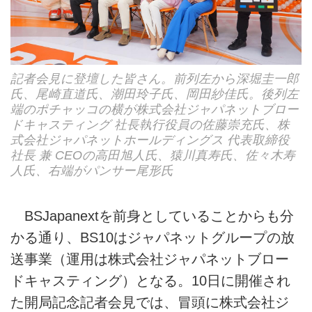
記者会見に登壇した皆さん。前列左から深堀圭一郎
氏、尾崎直道氏、潮田玲子氏、岡田紗佳氏。後列左
端のポチャッコの横が株式会社ジャパネットブロー
ドキャスティング 社長執行役員の佐藤崇充氏、株
式会社ジャパネットホールディングス 代表取締役
社長 兼 CEOの高田旭人氏、猿川真寿氏、佐々木寿
人氏、右端がパンサー尾形氏
BSJapanextを前身としていることからも分
かる通り、BS10はジャパネットグループの放
送事業（運用は株式会社ジャパネットブロー
ドキャスティング）となる。10日に開催され
た開局記念記者会見では、冒頭に株式会社ジ