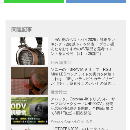
関連記事
「HiVi夏のベストバイ2026」詳細ラン
キング（2位以下）を発表！ プロが選
んだ今おすすめのAV製品と選考コメ
ントを大公開 【3】（26部門）
HiVi 編集部
ソニーの「BRAVIA 9 Ⅱ」で、RGB
Mini LEDバックライトの実力を体験！
これは、“新しいテレビのカテゴリー”
だ（後）：麻倉怜士のいいもの研究所
レポート137
麻倉怜士
アバック、Optoma 4Kトリプルレーザ
ープロジェクター「UHR90DV」発売
記念特別視聴会を開催。全国6店舗に
て8月1日(土)～順次開催
Stereo Sound ONLINE
「OTOTEN2026」のトークイベン