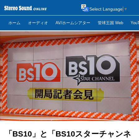
Select Language
▼
ホーム
オーディオ
AV/ホームシアター
管球王国 Web
Yo
「BS10」と「BS10スターチャンネ