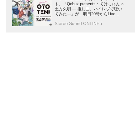
ト、「Qobuz presents：てけしゅん ×
土方久明 ― 推し曲、ハイレゾで聴い
てみた―」が、明日20時からLive
Extremeで再配信
Stereo Sound ONLINE-i
会社概要
|
プライバシーポリシー
|
セキュリティポリシ
ー
|
広告掲載について
|
お問い合わせ
|
メールマガジ
ン
|
執筆陣
© Stereo Sound Publishing Inc. All rights reserved.