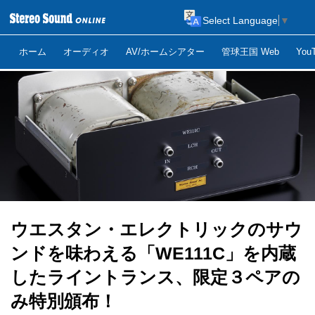
Select Language
▼
ホーム
オーディオ
AV/ホームシアター
管球王国 Web
Yo
ウエスタン・エレクトリックのサウ
ンドを味わえる「WE111C」を内蔵
したライントランス、限定３ペアの
み特別頒布！