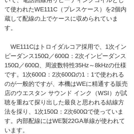
いて、電話回線用リピーティングコイルとし
て使われたWE111C（プレスケース）を2個内
蔵して配線の上でケースに収められていま
す。
WE111Cはトロイダルコア採用で、1次イン
ピーダンス150Ω／600Ω：2次インピーダンス
150Ω／600Ω、周波数特性35Hz～8kHzの仕様
です。1次600Ω：2次600Ωの1：1で使われる
のが一般的ですが、本機はWEに精通する販売
店のウエスタン サウンド インク（WSI）が試
聴を重ねて探り出した最良と思われる結線方
法を採り、1次150Ω：2次600Ωで使っていま
す。内部配線にはWE製22GA単線が使われて
います。