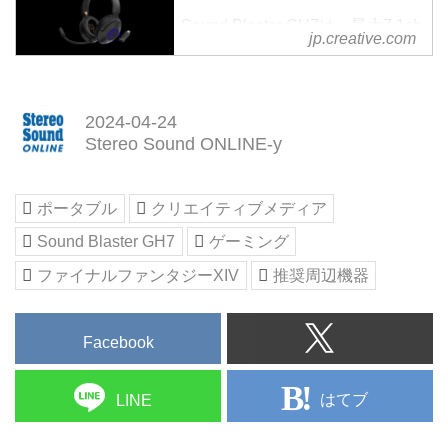
Sound Blaster GH7は、最大7.1ch
jp.creative.com
のUSBオーディオが楽しめるBT-
L4 Bluetooth® LE Audio SXFI ト
ランスミッターとブームマイクが
付属するワイヤレス ゲーミング
2024-04-24
ヘッドセットで、LC3plusに対応
Stereo Sound ONLINE-y
した超低遅延モードや、Sound
Blasterの強力なAcoustic Engine
ポータブル
クリエイティブメディア
オーディオ エンハンスメンやバ
ーチャル ヘッドホン サラウン
Sound Blaster GH7
ゲーミング
ド、Super X-Fi ヘッドホン オー
ファイナルファンタジーXIV
推奨周辺機器
ディオ ホログラフィによって臨
場感あふれるゲーミング オーデ
ィオ...
Facebook
はてブ
LINE