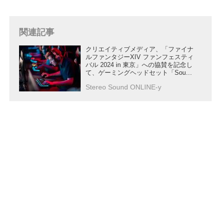
関連記事
クリエイティブメディア、「ファイナ
ルファンタジーXIV ファンフェスティ
バル 2024 in 東京」への協賛を記念し
て、ゲーミングヘッドセット「Sound
Blaster GH7」を特別価格でオンライ
Stereo Sound ONLINE-y
ン先行販売