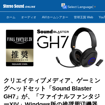
Select Language
▼
ホーム
オーディオ
AV/ホームシアター
管球王国 Web
Yo
クリエイティブメディア、ゲーミン
グヘッドセット「Sound Blaster
GH7」が、「ファイナルファンタジ
ーXIV」Windows版の推奨周辺機器