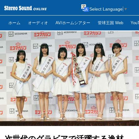
Select Language
▼
ホーム
オーディオ
AV/ホームシアター
管球王国 Web
Yo
次世代のグラビアで活躍する逸材