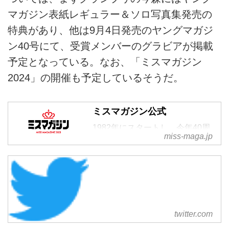
マガジン表紙レギュラー＆ソロ写真集発売の
特典があり、他は9月4日発売のヤングマガジ
ン40号にて、受賞メンバーのグラビアが掲載
予定となっている。なお、「ミスマガジン
2024」の開催も予定しているそうだ。
ミスマガジン公式
1982年にスタートし、今年40周
miss-maga.jp
年となる雑誌業界でも最も歴史の
あるミスコンテスト。
twitter.com