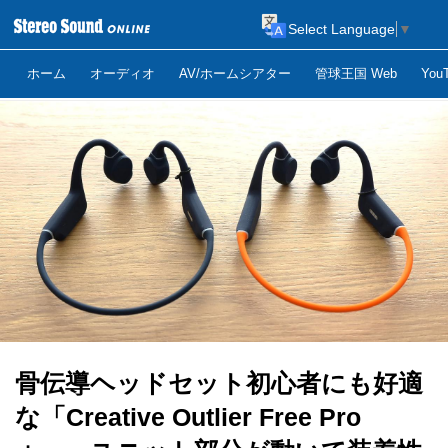
Select Language
▼
ホーム
オーディオ
AV/ホームシアター
管球王国 Web
Yo
骨伝導ヘッドセット初心者にも好適
な「Creative Outlier Free Pro