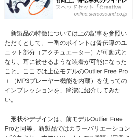
も向上。骨伝導式のワイヤレ
スヘッドセット「Creative
Outlier Free Pro＋」
online.stereosound.co.jp
「Creative Outlier Free＋」
発売。今なら登場記念で20％
新製品の特徴については上の記事を参照い
オフ - Stereo Sound ONLINE
ただくとして、一番のポイントは骨伝導のユ
クリエイティブメディアから、骨
伝導式のワイヤレスヘッドセット
ニット部分（アクチュエーター）が可動式と
「Creative Outlier Free Pro＋」、
なり、耳に被せるような装着が可能になった
および「Creative Outlier Free
こと。ここでは上位モデルのOutlier Free Pro
＋」が、本日7月19日に発売され
る。価格はオープンで、同社直販
＋（MP3プレーヤー機能を内蔵）を使っての
サイト価格はCreative Outlier
インプレッションを、簡潔に紹介してみた
Free Pro＋が￥22,800（税込）、
い。
Creative Outlier Free＋は
￥14,800（税込）。ただし、8月
10日までは登場記念特価（直販サ
形状やデザインは、前モデルOutlier Free
イトの購入時）が適用され、それ
Proと同等。新製品ではカラーバリエーション
ぞれ￥18,240（税込）、￥...