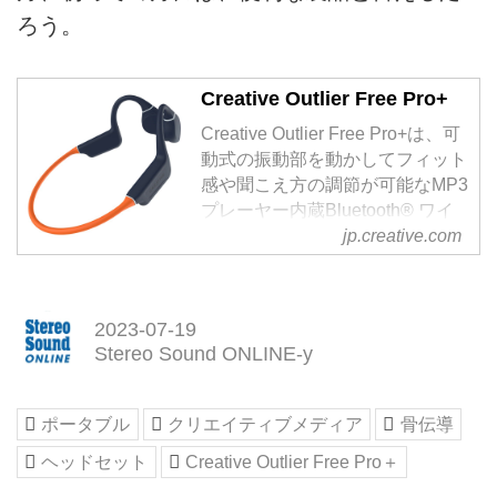
ろう。
Creative Outlier Free Pro+
Creative Outlier Free Pro+は、可
動式の振動部を動かしてフィット
感や聞こえ方の調節が可能なMP3
プレーヤー内蔵Bluetooth® ワイ
ヤレス ボーンコンダクション ヘ
jp.creative.com
ッドホンです。骨伝導によって耳
をふさがず「ながら聴き」が行え
るオープンイヤー スタイルや、
2023-07-19
耳元に近づけてよりベストな音で
Stereo Sound ONLINE-y
音楽をお楽しみ頂けます。8GBメ
モリーのMP3プレーヤーによって
ヘッドホン単体利用も可能、IPX8
ポータブル
クリエイティブメディア
骨伝導
防水性能を備え、ワイヤレス伝送
ヘッドセット
Creative Outlier Free Pro＋
による遅延を改善するローレイテ
ンシー モードや、2台の...