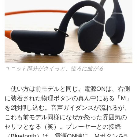
ユニット部分がクイっと、後ろに曲がる
使い方は前モデルと同じ。電源ONは、右側
に装着された物理ボタンの真ん中にある「M」
を2秒押し込む。音声ガイダンスが流れるが、
これも前モデル同様になぜか怒った雰囲気の
セリフとなる（笑）。プレーヤーとの接続
（Bluetooth）は、電源ON時に、Mボタンを5