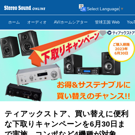
Select Language
▼
ホーム
オーディオ
AV/ホームシアター
管球王国 Web
Yo
ティアックストア、買い替えに便利
な下取りキャンペーンを6月30日ま
で実施。コンポなど4機種が対象