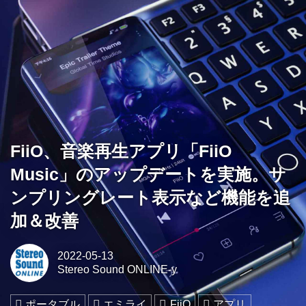
FiiO、音楽再生アプリ「FiiO
Music」のアップデートを実施。サ
ンプリングレート表示など機能を追
加＆改善
2022-05-13
Stereo Sound ONLINE-y
ポータブル
エミライ
FiiO
アプリ