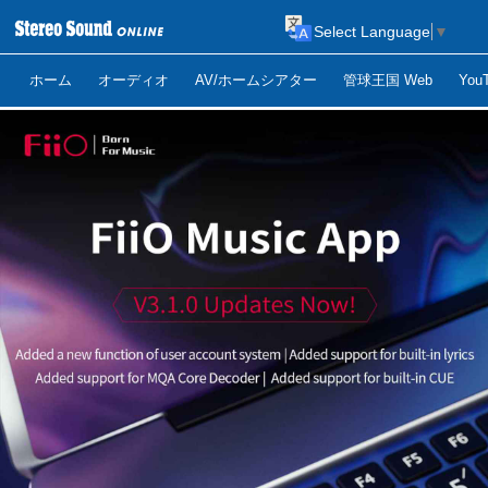
Select Language
▼
ホーム
オーディオ
AV/ホームシアター
管球王国 Web
Yo