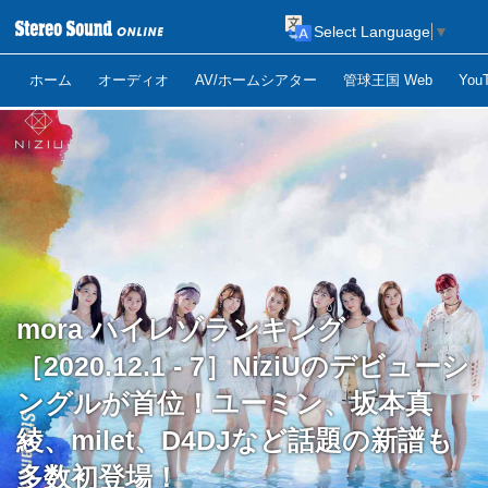
Select Language
▼
ホーム
オーディオ
AV/ホームシアター
管球王国 Web
Yo
mora ハイレゾランキング
［2020.12.1 - 7］NiziUのデビューシ
ングルが首位！ユーミン、坂本真
綾、milet、D4DJなど話題の新譜も
多数初登場！