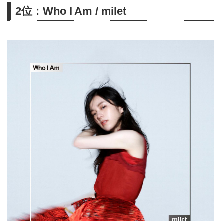
2位：Who I Am / milet