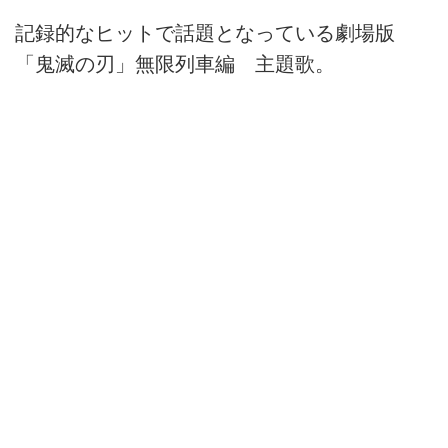
記録的なヒットで話題となっている劇場版
「鬼滅の刃」無限列車編 主題歌。
レーベル：Sony Music Labels Inc.
レゾリューション：48.0KHz／24bit
ファイル形式：FLAC
音楽ダウンロード・音楽配信サイト mora ～
WALKMAN®公式ミュージックストア～
moraは高音質の音楽ダウンロード・音楽配信サイト
（月額会費無料）。ミュージックビデオ、ハイレゾ音源
も充実。多彩な決済方法でPC、iPhone、Android等から
簡単購入。購入した楽曲はいろいろな端末で10回まで再
ダウンロード可能。
mora.jp