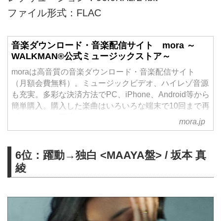
ファイル形式：FLAC
音楽ダウンロード・音楽配信サイト mora ～
WALKMAN®公式ミュージックストア～
moraは高音質の音楽ダウンロード・音楽配信サイト
（月額会費無料）。ミュージックビデオ、ハイレゾ音源
も充実。多彩な決済方法でPC、iPhone、Android等から
簡単購入。購入した楽曲はいろいろな端末で10回まで再
ダウンロード可能。
mora.jp
6位：躍動→独白 <MAAYA盤> / 坂本 真
綾