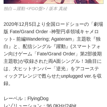
独白→躍動 <FGO盤> / 坂本 真綾
2020年12月5日より全国ロードショーの「劇場
版 Fate/Grand Order -神聖円卓領域キャメロ
ット- 前編Wandering; Agateram」主題歌『独
白』と、配信シングル『躍動』(スマートフォ
ン向けゲーム「Fate/Grand Order」第2部後期
主題歌)が収録された両A面シングル！3曲目に
は、大ヒットナンバー「逆光」をアコーステ
ィックアレンジで甦らせたunplugged ver.を収
録。
レーベル：FlyingDog
レゾリューション：96.0KHz/24bit