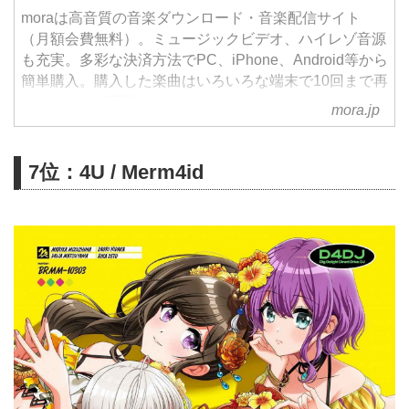
moraは高音質の音楽ダウンロード・音楽配信サイト
（月額会費無料）。ミュージックビデオ、ハイレゾ音源
も充実。多彩な決済方法でPC、iPhone、Android等から
簡単購入。購入した楽曲はいろいろな端末で10回まで再
ダウンロード可能。
mora.jp
7位：4U / Merm4id