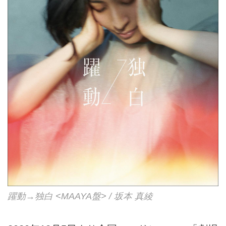
躍動→独白 <MAAYA盤> / 坂本 真綾