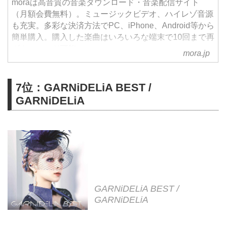
moraは高音質の音楽ダウンロード・音楽配信サイト
（月額会費無料）。ミュージックビデオ、ハイレゾ音源
も充実。多彩な決済方法でPC、iPhone、Android等から
簡単購入。購入した楽曲はいろいろな端末で10回まで再
ダウンロード可能。
mora.jp
7位：GARNiDELiA BEST /
GARNiDELiA
GARNiDELiA BEST /
GARNiDELiA