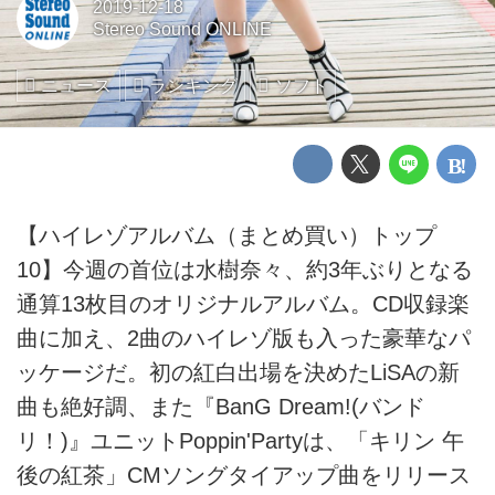
2019-12-18
Stereo Sound ONLINE
ニュース
ランキング
ソフト
【ハイレゾアルバム（まとめ買い）トップ
10】今週の首位は水樹奈々、約3年ぶりとなる
通算13枚目のオリジナルアルバム。CD収録楽
曲に加え、2曲のハイレゾ版も入った豪華なパ
ッケージだ。初の紅白出場を決めたLiSAの新
曲も絶好調、また『BanG Dream!(バンド
リ！)』ユニットPoppin'Partyは、「キリン 午
後の紅茶」CMソングタイアップ曲をリリース