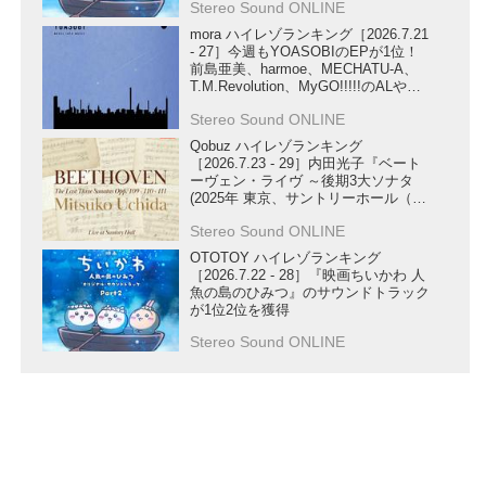
Stereo Sound ONLINE
mora ハイレゾランキング［2026.7.21
- 27］今週もYOASOBIのEPが1位！
前島亜美、harmoe、MECHATU-A、
T.M.Revolution、MyGO!!!!!のALや、
STARGLOW、ReoNa、U-KNOWの
Stereo Sound ONLINE
SG、ハコニワリリィの楽曲もランク
イン！
Qobuz ハイレゾランキング
［2026.7.23 - 29］内田光子『ベート
ーヴェン・ライヴ ～後期3大ソナタ
(2025年 東京、サントリーホール（ラ
イヴ）)』が第1位にランクイン！
Stereo Sound ONLINE
OTOTOY ハイレゾランキング
［2026.7.22 - 28］『映画ちいかわ 人
魚の島のひみつ』のサウンドトラック
が1位2位を獲得
Stereo Sound ONLINE