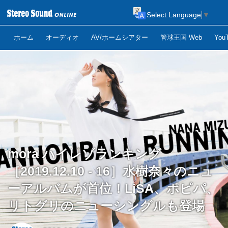
Select Language
▼
ホーム
オーディオ
AV/ホームシアター
管球王国 Web
Yo
mora ハイレゾランキング
［2019.12.10 - 16］水樹奈々のニュ
ーアルバムが首位！LiSA、ポピパ、
リトグリのニューシングルも登場