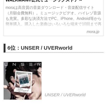
WALKMAN®公式ミュージックストア～
moraは高音質の音楽ダウンロード・音楽配信サイト
（月額会費無料）。ミュージックビデオ、ハイレゾ音源
も充実。多彩な決済方法でPC、iPhone、Android等から
簡単購入。購入した楽曲はいろいろな端末で10回まで再
ダウンロード可能。
mora.jp
6位：UNSER / UVERworld
UNSER / UVERworld