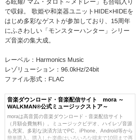
る眩耀/ マム・タロト～メドレー」も合唱入り
で収録。 歌姫や和楽器ユニットHIDE×HIDEを
はじめ多彩なゲストが参加しており、15周年
にふさわしい「モンスターハンター」シリー
ズ音楽の集大成。
レーベル：Harmonics Music
レゾリューション：96.0kHz/24bit
ファイル形式：FLAC
音楽ダウンロード・音楽配信サイト mora ～
WALKMAN®公式ミュージックストア～
moraは高音質の音楽ダウンロード・音楽配信サイト
（月額会費無料）。ミュージックビデオ、ハイレゾ音源
も充実。多彩な決済方法でPC、iPhone、Android等から
簡単購入。購入した楽曲はいろいろな端末で10回まで再