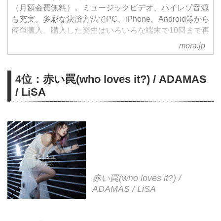
（月額会費無料）。ミュージックビデオ、ハイレゾ音源
も充実。多彩な決済方法でPC、iPhone、Android等から
簡単購入。購入した楽曲はいろいろな端末で10回まで再
ダウンロード可能。
mora.jp
4位：赤い罠(who loves it?) / ADAMAS
/ LiSA
赤い罠(who loves it?) /
ADAMAS / LiSA