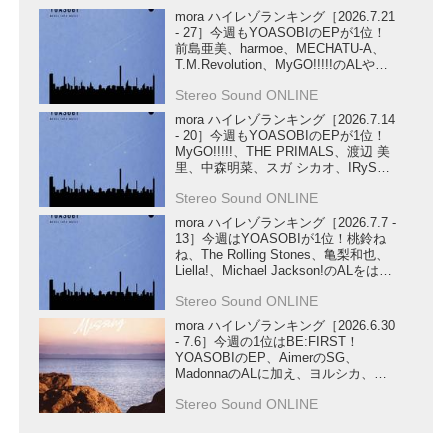
mora ハイレゾランキング［2026.7.21
- 27］今週もYOASOBIのEPが1位！
前島亜美、harmoe、MECHATU-A、
T.M.Revolution、MyGO!!!!!のALや、
STARGLOW、ReoNa、U-KNOWの
Stereo Sound ONLINE
SG、ハコニワリリィの楽曲もランク
イン！
mora ハイレゾランキング［2026.7.14
- 20］今週もYOASOBIのEPが1位！
MyGO!!!!!、THE PRIMALS、渡辺 美
里、中森明菜、スガ シカオ、IRySの
ALから、MYTH & ROIDの作品、
Stereo Sound ONLINE
Official髭男dismのライブ音源、
A.B.C-ZのEPまで幅広い作品がランク
mora ハイレゾランキング［2026.7.7 -
イン！
13］今週はYOASOBIが1位！桃鈴ね
ね、The Rolling Stones、亀梨和也、
Liella!、Michael Jackson!のALをはじ
め、DIALOGUE+、MARUMOCHI
Stereo Sound ONLINE
from HoneyWorksのSG、輪堂千速、
『超かぐや姫！』の楽曲など注目作が
mora ハイレゾランキング［2026.6.30
ランクイン！
- 7.6］今週の1位はBE:FIRST！
YOASOBIのEP、AimerのSG、
MadonnaのALに加え、ヨルシカ、星
街すいせい、AZKi & 鈴木このみ、大
Stereo Sound ONLINE
空スバルの新曲や『超かぐや姫！』、
Michael Jacksonの注目作もランクイ
ン！