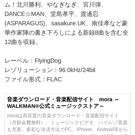
ム！北川勝利、やなぎなぎ、宮川弾、
DANCE☆MAN、堂島孝平、渡邊忍
(ASPARAGUS)、sasakure.UK、南佳孝など豪
華作家陣の書き下ろしによる新録8曲を含む全
12曲を収録。
レーベル：FlyingDog
レゾリューション：96.0kHz/24bit
ファイル形式：FLAC
音楽ダウンロード・音楽配信サイト mora ～
WALKMAN®公式ミュージックストア～
moraは高音質の音楽ダウンロード・音楽配信サイト
（月額会費無料）。ミュージックビデオ、ハイレゾ音源
も充実。多彩な決済方法でPC、iPhone、Android等から