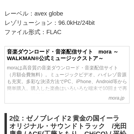
レーベル：avex globe
レゾリューション：96.0kHz/24bit
ファイル形式：FLAC
音楽ダウンロード・音楽配信サイト mora ～
WALKMAN®公式ミュージックストア～
moraは高音質の音楽ダウンロード・音楽配信サイト
（月額会費無料）。ミュージックビデオ、ハイレゾ音源
も充実。多彩な決済方法でPC、iPhone、Android等から
簡単購入。購入した楽曲はいろいろな端末で10回まで再
ダウンロード可能。
mora.jp
2位：ゼノブレイド2 黄金の国イーラ
オリジナル・サウンドトラック /光田
康典 / ACE(工藤ともり、CHiCO) / 平松