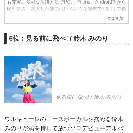
も充実。多彩な決済方法でPC、iPhone、Android等から
簡単購入。購入した楽曲はいろいろな端末で10回まで再
ダウンロード可能。
mora.jp
5位：見る前に飛べ! / 鈴木 みのり
見る前に飛べ! / 鈴木 みのり
ワルキューレのエースボーカルを務める鈴木
みのりが満を持して放つソロデビューアルバ