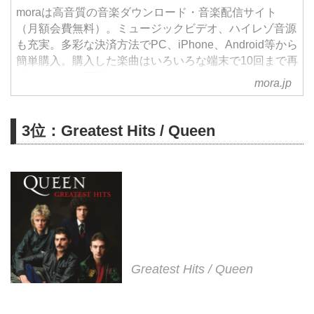
moraは高音質の音楽ダウンロード・音楽配信サイト
（月額会費無料）。ミュージックビデオ、ハイレゾ音源
も充実。多彩な決済方法でPC、iPhone、Android等から
簡単購入。購入した楽曲はいろいろな端末で10回まで再
ダウンロード可能。
mora.jp
3位：Greatest Hits / Queen
Greatest Hits / Queen