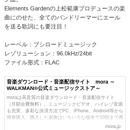
Elements Gardenの上松範康プロデュースの楽
曲にのせた、全てのバンドリーマーにエール
を送る歌詞にも要注目！
レーベル：ブシロードミュージック
レゾリューション：96.0kHz/24bit
ファイル形式：FLAC
音楽ダウンロード・音楽配信サイト mora ～
WALKMAN®公式ミュージックストア～
moraは高音質の音楽ダウンロード・音楽配信サイト
（月額会費無料）。ミュージックビデオ、ハイレゾ音源
も充実。多彩な決済方法でPC、iPhone、Android等から
簡単購入。購入した楽曲はいろいろな端末で10回まで再
ダウンロード可能。
mora.jp