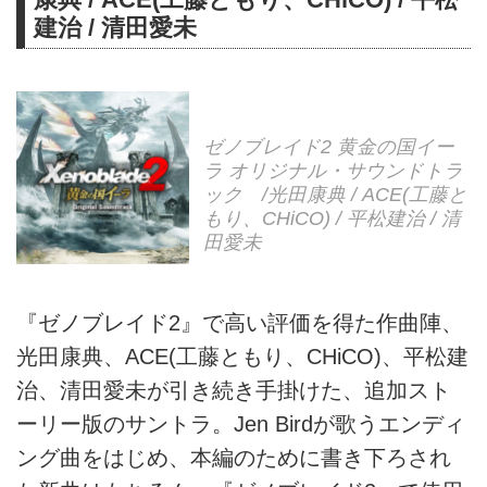
建治 / 清田愛未
ゼノブレイド2 黄金の国イー
ラ オリジナル・サウンドトラ
ック /光田康典 / ACE(工藤と
もり、CHiCO) / 平松建治 / 清
田愛未
『ゼノブレイド2』で高い評価を得た作曲陣、
光田康典、ACE(工藤ともり、CHiCO)、平松建
治、清田愛未が引き続き手掛けた、追加スト
ーリー版のサントラ。Jen Birdが歌うエンディ
ング曲をはじめ、本編のために書き下ろされ