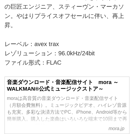
の巨匠エンジニア、スティーヴン・マーカソ
ン。やはりプライスオフセールに伴い、再上
昇。
レーベル：avex trax
レゾリューション：96.0kHz/24bit
ファイル形式：FLAC
音楽ダウンロード・音楽配信サイト mora ～
WALKMAN®公式ミュージックストア～
moraは高音質の音楽ダウンロード・音楽配信サイト
（月額会費無料）。ミュージックビデオ、ハイレゾ音源
も充実。多彩な決済方法でPC、iPhone、Android等から
簡単購入。購入した楽曲はいろいろな端末で10回まで再
ダウンロード可能。
mora.jp