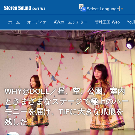
Select Language
▼
ホーム
オーディオ
AV/ホームシアター
管球王国 Web
Yo
WHY@DOLL／昼、空、公園、室内
とさまざまなステージで極上のハー
モニーを届け、TIFに大きな爪痕を
残した