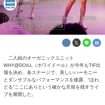
2018-08-08
Stereo Sound ONLINE_y
アイドル
ライブ
WHY@DOLL
青木千春
浦谷はるな
TIF
TIF2018
二人組のオーガニックユニット
WHY@DOILL（ホワイドール）が今年もTIF出
場を決め、各ステージで、美しいハーモニー
とダンサブルなパフォーマンスを披露、“ほわ
どる”ここにありという確かな爪痕を残すライ
ブを展開した。