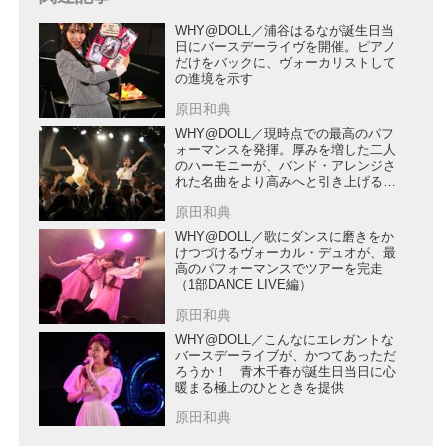
WHY@DOLL／浦谷はるなが誕生日当
日にバースデーライヴを開催。ピアノ
だけをバックに、ヴォーカリストして
の進境を示す
原田和典
WHY@DOLL／現時点での最高のパフ
ォーマンスを発揮。厚みを増した二人
のハーモニーが、バンド・アレンジさ
れた名曲をより高みへと引き上げる
（2部「BAND LIVE」編）
原田和典
WHY@DOLL／歌にダンスに磨きをか
けつづけるヴォーカル・デュオが、最
高のパフォーマンスでツアーを完走
（1部DANCE LIVE編）
原田和典
WHY@DOLL／こんなにエレガントな
バースデーライブが、かつてあっただ
ろうか！ 青木千春が誕生日当日に心
暖まる極上のひとときを提供
原田和典