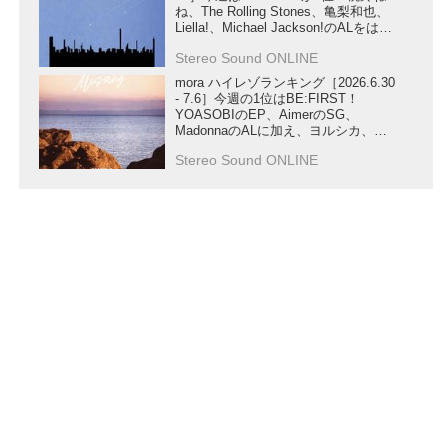
ね、The Rolling Stones、亀梨和也、
Liella!、Michael Jackson!のALをはじ
め、DIALOGUE+、MARUMOCHI
Stereo Sound ONLINE
from HoneyWorksのSG、輪堂千速、
『超かぐや姫！』の楽曲など注目作が
mora ハイレゾランキング［2026.6.30
ランクイン！
- 7.6］今週の1位はBE:FIRST！
YOASOBIのEP、AimerのSG、
MadonnaのALに加え、ヨルシカ、星
街すいせい、AZKi & 鈴木このみ、大
Stereo Sound ONLINE
空スバルの新曲や『超かぐや姫！』、
Michael Jacksonの注目作もランクイ
ン！
会社概要
|
プライバシーポリシー
|
セキュリティポリシ
ー
|
広告掲載について
|
お問い合わせ
|
メールマガジ
ン
|
執筆陣