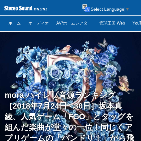
Select Language
▼
ホーム
オーディオ
AV/ホームシアター
管球王国 Web
Yo
mora ハイレゾ音源ランキング
［2018年7月24日 - 30日］坂本真
綾、人気ゲーム「FGO」とタッグを
組んだ楽曲が堂々の一位！同じくア
プリゲームの「バンドリ！」から飛