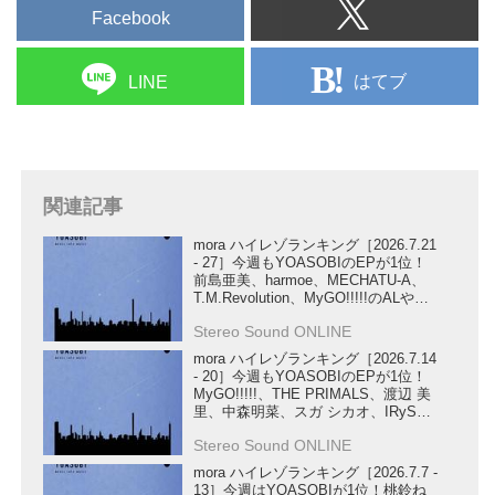
Facebook
はてブ
LINE
関連記事
mora ハイレゾランキング［2026.7.21
- 27］今週もYOASOBIのEPが1位！
前島亜美、harmoe、MECHATU-A、
T.M.Revolution、MyGO!!!!!のALや、
STARGLOW、ReoNa、U-KNOWの
Stereo Sound ONLINE
SG、ハコニワリリィの楽曲もランク
イン！
mora ハイレゾランキング［2026.7.14
- 20］今週もYOASOBIのEPが1位！
MyGO!!!!!、THE PRIMALS、渡辺 美
里、中森明菜、スガ シカオ、IRySの
ALから、MYTH & ROIDの作品、
Stereo Sound ONLINE
Official髭男dismのライブ音源、
A.B.C-ZのEPまで幅広い作品がランク
mora ハイレゾランキング［2026.7.7 -
イン！
13］今週はYOASOBIが1位！桃鈴ね