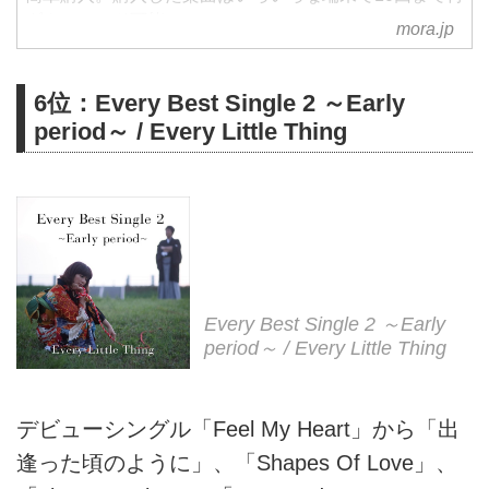
ダウンロード可能。
mora.jp
6位：Every Best Single 2 ～Early
period～ / Every Little Thing
Every Best Single 2 ～Early
period～ / Every Little Thing
デビューシングル「Feel My Heart」から「出
逢った頃のように」、「Shapes Of Love」、