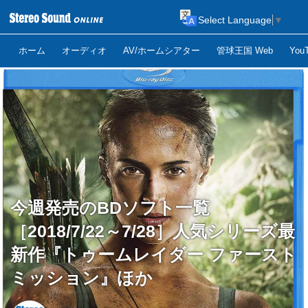
Select Language
▼
ホーム
オーディオ
AV/ホームシアター
管球王国 Web
Yo
今週発売のBDソフト一覧
［2018/7/22～7/28］人気シリーズ最
新作『トゥームレイダー ファースト
ミッション』ほか