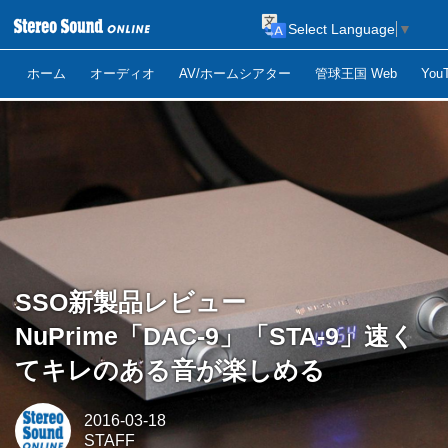
Select Language
▼
ホーム
オーディオ
AV/ホームシアター
管球王国 Web
Yo
SSO新製品レビュー
NuPrime「DAC-9」「STA-9」速く
てキレのある音が楽しめる
2016-03-18
STAFF