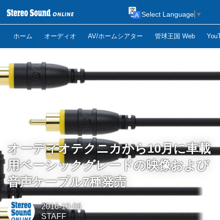
Select Language
▼
ホーム
オーディオ
AV/ホームシアター
管球王国 Web
Yo
オーディオテクニカから10月に車載
用ベーシックグレードの映像および
音声ケーブル7種発売
2016-10-06
STAFF