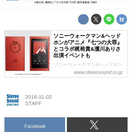
ソニーウォークマン&ヘッド
ホンがアニメ『七つの大罪』
とコラボ梶裕貴&瀧川ありさ
出演イベントも
ソニーウォークマン&ヘッドホン
が、アニメ『七つの大罪』とコラ
www.stereosound.co.jp
ボ
梶裕貴&瀧川ありさ出演イベント
も
2016-11-02
STAFF
Facebook