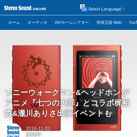
Select Language
▼
ホーム
オーディオ
AV/ホームシアター
管球王国 Web
Yo
ソニーウォークマン&ヘッドホンが
アニメ『七つの大罪』とコラボ梶裕
貴&瀧川ありさ出演イベントも
2016-11-02
STAFF