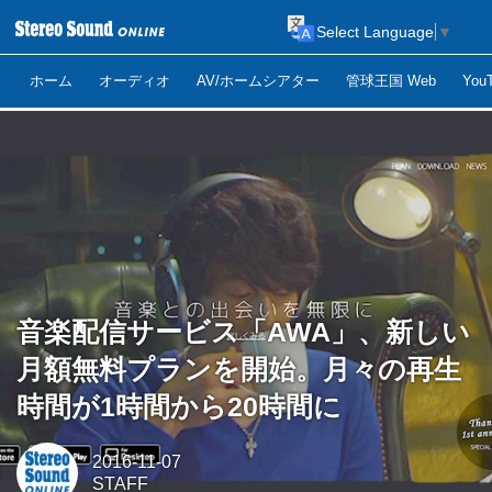
Select Language
▼
ホーム
オーディオ
AV/ホームシアター
管球王国 Web
Yo
音楽配信サービス「AWA」、新しい
月額無料プランを開始。月々の再生
時間が1時間から20時間に
2016-11-07
STAFF