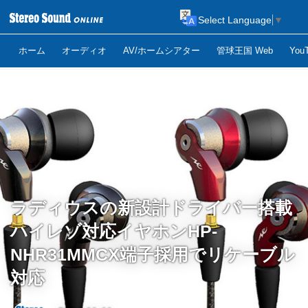
Select Language
▼
ホーム
オーディオ
AV/ホームシアター
管球王国 Web
Yo
ラディウスの新設計ドライバー搭載
ハイレゾ対応イヤホンHP-
NHR31MMCX端子採用でリケーブル
対応