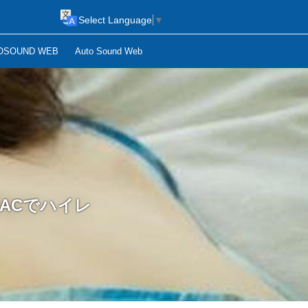
Select Language
▼
OSOUND WEB
Auto Sound Web
11新DACでハイレ