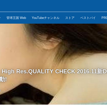
ー
管球王国 Web
YouTubeチャンネル
ストア
ベストバイ
PR
x High Res.QUALITY CHECK 2016.
動!
7