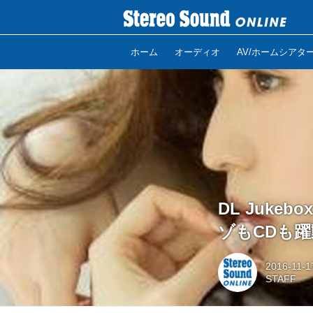
ホーム
オーディオ
AV/ホームシアタ
DL Jukebo
ゾもCDも躍
2016-11-1
STAFF