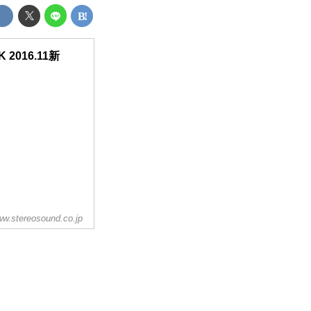
K 2016.11新
w.stereosound.co.jp