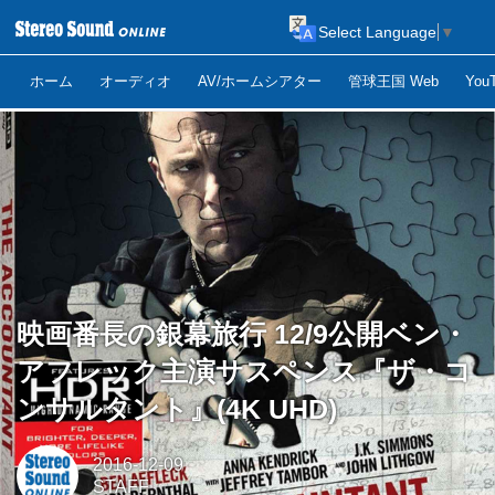
Select Language
▼
ホーム
オーディオ
AV/ホームシアター
管球王国 Web
Yo
映画番長の銀幕旅行 12/9公開ベン・
アフレック主演サスペンス『ザ・コ
ンサルタント』(4K UHD)
2016-12-09
STAFF