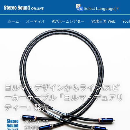
Select Language
▼
ホーム
オーディオ
AV/ホームシアター
管球王国 Web
Yo
ヨルマ・デザインからライン/スピ
ーカーケーブル「ヨルマ・デュアリ
ティー」発売
2017-01-20
STAFF