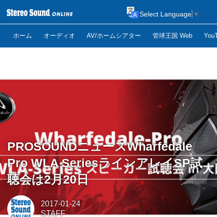
Select Language
▼
ホーム
オーディオ
AV/ホームシアター
管球王国 Web
Yo
PROSOUNDニュースWharfedale
Pro WLA SeriesラインアレイSP試
聴会は2月20日
2017-01-24
STAFF