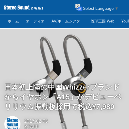
Select Language
▼
ホーム
オーディオ
AV/ホームシアター
管球王国 Web
Yo
日本初上陸の中国Whizzerブランド
からイヤホン「A15」がデビューベ
リリウム振動板採用で税込¥7,980
2017-02-03
STAFF