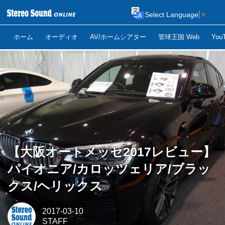
Select Language
▼
ホーム
オーディオ
AV/ホームシアター
管球王国 Web
Yo
【大阪オートメッセ2017レビュー】
パイオニア/カロッツェリア/ブラッ
クス/ヘリックス
2017-03-10
STAFF