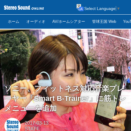
Select Language
▼
ホーム
オーディオ
AV/ホームシアター
管球王国 Web
Yo
ソニー、フィットネス対応音楽プレ
ーヤー「Smart B-Trainer」に筋トレ
メニューを追加
2017-03-13
STAFF